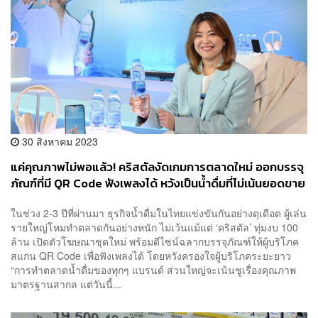
30 สิงหาคม 2023
แค่คุณภาพไม่พอแล้ว! คริสตัลงัดเกมการตลาดใหม่ ออกบรรจุ
ภัณฑ์ที่มี QR Code ฟังเพลงได้ หวังเป็นน้ำดื่มที่ไม่เน้นยอดขาย
แต่ครองใจระยะยาว
ในช่วง 2-3 ปีที่ผ่านมา ธุรกิจน้ำดื่มในไทยแข่งขันกันอย่างดุเดือด ผู้เล่น
รายใหญ่โหมทำตลาดกันอย่างหนัก ไม่เว้นแม้แต่ ‘คริสตัล’ ทุ่มงบ 100
ล้าน เปิดตัวโฆษณาชุดใหม่ พร้อมดีไซน์ฉลากบรรจุภัณฑ์ให้ผู้บริโภค
สแกน QR Code เพื่อฟังเพลงได้ โดยหวังครองใจผู้บริโภคระยะยาว
“การทำตลาดน้ำดื่มของทุกๆ แบรนด์ ส่วนใหญ่จะเน้นชูเรื่องคุณภาพ
มาตรฐานสากล แต่วันนี้...