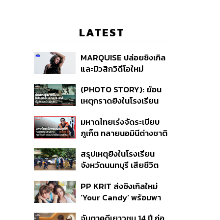
LATEST
MARQUISE ปล่อยซิงเกิล
และมิวสิกวิดีโอใหม่
IRONIC ที่เสียดสีความ
(PHOTO STORY): ย้อน
สัมพันธ์สุด Toxic
เหตุกราดยิงในโรงเรียน
ต่างประเทศ ที่ผู้ก่อเหตุเป็น
มหาดไทยเร่งจัดระเบียบ
นักเรียน
ภูเก็ต ทลายนอมินีต่างชาติ
คุมเจ็ตสกี สางบริษัทฮุบ
สรุปเหตุยิงในโรงเรียน
ที่ดิน เคลียร์ใบอนุญาต
จังหวัดนนทบุรี เสียชีวิต
โรงแรมค้าง 7 ปี
รวม 8 ราย โฆษก ตร. เผย
PP KRIT ส่งซิงเกิลใหม่
ปมค้นประวัติคดีกราดยิงที่
‘Your Candy’ พร้อมพา
สหรัฐฯ
ต้าเหนิง และ ณิชา ร่วมมิว
จับตาคดีเยาวชน 14 ปี ก่อ