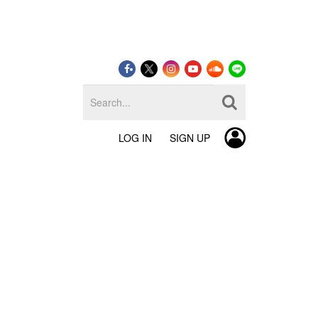
LOG IN
SIGN UP