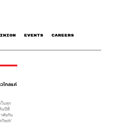
INION
EVENTS
CAREERS
้าวไกลแค่
งในทุก
นปีที่
อาศัยกัน
inTech’