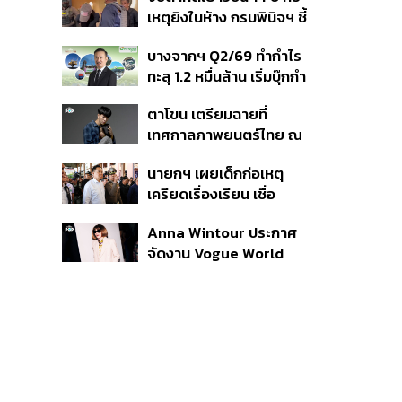
สิกวิดีโอ
เหตุยิงในห้าง กรมพินิจฯ ชี้
ประพฤติดี-รับการรักษาต่อ
บางจากฯ Q2/69 ทำกำไร
เนื่อง ประเมินปล่อยตัว
ทะลุ 1.2 หมื่นล้าน เริ่มบุ๊กกำ
ไร ‘SAF’ เชิงพาณิชย์ครั้ง
ตาโขน เตรียมฉายที่
แรก หนุนรายได้ครึ่งปีทะลุ
เทศกาลภาพยนตร์ไทย ณ
3.2 แสนล้าน
ประเทศบราซิล
นายกฯ เผยเด็กก่อเหตุ
เครียดเรื่องเรียน เชื่อ
เตรียมการเป็นขั้นตอน ชี้มี
Anna Wintour ประกาศ
กระสุนอีกกว่า 30 นัด หาก
จัดงาน Vogue World
ไม่จบชีวิตตัวเองอาจสูญ
2027 ที่ซานฟรานซิสโก
เสียเพิ่ม