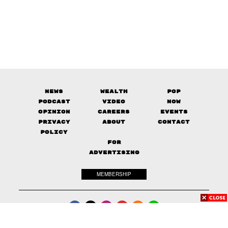
News
Wealth
Pop
Podcast
Video
Now
Opinion
Careers
Events
Privacy
About
Contact
Policy
FOR
ADVERTISING
MEMBERSHIP
© 2017-
2026
The Standard. All rights reserved.