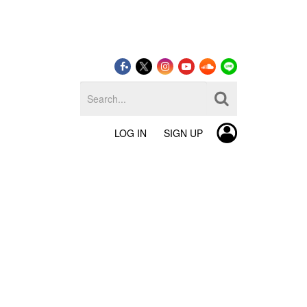
LOG IN
SIGN UP