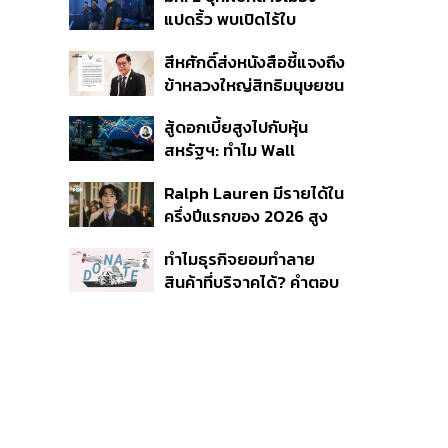
พลัส’ เฟส 2 รอประเมิน
แปดริ้ว พบเปิดไร้ใบ
ความเหมาะสม
อนุญาต-เด็กต่ำกว่า 20 ปี
สีหศักดิ์ส่งหนังสือชี้แจงถึง
ใช้บริการ ฉี่ม่วง 32 ราย
ข้าหลวงใหญ่สิทธิมนุษยชน
จ่อปิด 5 ปี
กรณีรายงาน UN ‘คลาด
สู้ดอกเบี้ยสูงไปกับหุ้น
เคลื่อน-ไม่เป็นธรรม’
สหรัฐฯ: ทำไม Wall
Street ยังน่าลงทุนกว่าที่
Ralph Lauren มีรายได้ใน
คิด?
ครึ่งปีแรกของ 2026 สูง
ขึ้นถึง 14%
ทำไมธุรกิจยอมทำลาย
สินค้าที่บริจาคได้? คำตอบ
อาจไม่ได้อยู่ที่จริยธรรมแต่
อยู่ที่ระบบภาษี