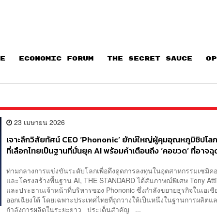
E
ECONOMIC FORUM
THE SECRET SAUCE​
OP
23 เมษายน 2026
เจาะลึกวิสัยทัศน์ CEO ‘Phononic’ ยักษ์ใหญ่ผู้คุมอุณหภูมิชิปโล
ที่เลือกไทยเป็นฐานที่มั่นยุค AI พร้อมคำเตือนถึง ‘คอขวด’ ที่อาจ
ขบวน
ท่ามกลางการแข่งขันระดับโลกเพื่อดึงดูดการลงทุนในอุตสาหกรรมเซมิคอ
และโครงสร้างพื้นฐาน AI, THE STANDARD ได้สัมภาษณ์พิเศษ Tony Attii ผู
และประธานเจ้าหน้าที่บริหารของ Phononic ซึ่งกำลังขยายธุรกิจในเอเชี
ออกเฉียงใต้ โดยเฉพาะประเทศไทยที่ถูกวางให้เป็นหนึ่งในฐานการผลิต
กำลังการผลิตในระยะยาว ประเด็นสำคัญ ...