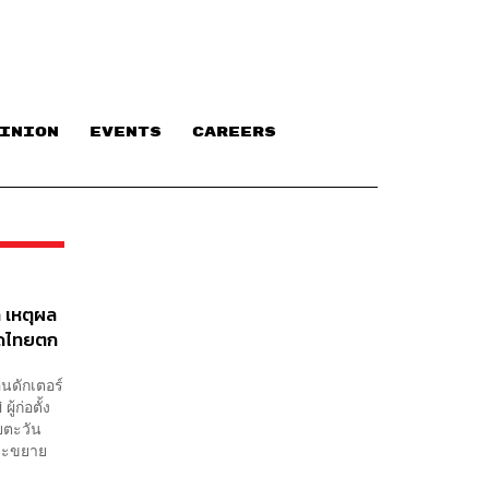
INION
EVENTS
CAREERS
ก เหตุผล
ฉุดไทยตก
นดักเตอร์
้ก่อตั้ง
ยตะวัน
และขยาย