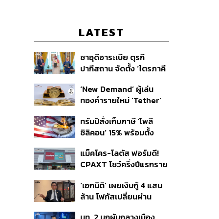
LATEST
ซาอุดีอาระเบีย ตุรกี
ปากีสถาน จัดตั้ง ‘ไตรภาคี
ความมั่นคงร่วม’ คืออะไร
‘New Demand’ ผู้เล่น
สำคัญอย่างไร
ทองคำรายใหม่ ‘Tether’
ทรัมป์สั่งเก็บภาษี ‘โพลี
ซิลิคอน’ 15% พร้อมตั้ง
ราคาขั้นต่ำ ตัดกำลังจีน
แม็คโคร-โลตัส ฟอร์มดี!
CPAXT โชว์ครึ่งปีแรกราย
ได้ทะลุ 2.6 แสนล้าน เร่ง
‘เอกนิติ’ เผยเงินกู้ 4 แสน
ปรับโฉมสาขาใหม่ดันพื้นที่
ล้าน โฟกัสเปลี่ยนผ่าน
เช่าโต
พลังงาน ลุ้น ‘ไทยช่วยไทย
มท. 2 บุกผับกลางเมือง