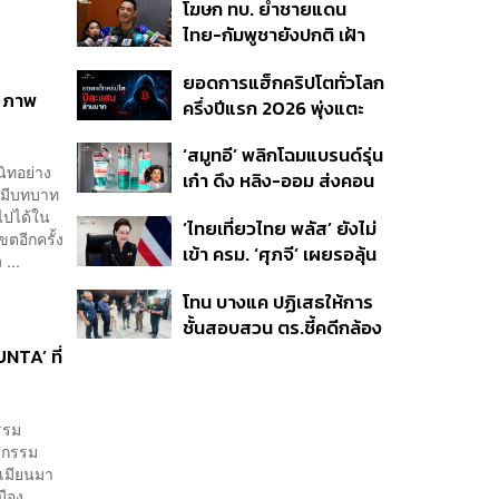
โฆษก ทบ. ย้ำชายแดน
เบอร์รีฟินแลนด์
ไทย-กัมพูชายังปกติ เฝ้า
ระวัง 24 ชั่วโมง มั่นใจไทย
ยอดการแฮ็กคริปโตทั่วโลก
ไม่เสียเปรียบเวทีโลก หลัง
 ภาพ
ครึ่งปีแรก 2026 พุ่งแตะ
กัมพูชายื่น UN รับรอง
4.4 หมื่นล้านบาท
MOU43
‘สมูทอี’ พลิกโฉมแบรนด์รุ่น
ิทอย่าง
เก๋า ดึง หลิง-ออม ส่งคอน
่ามีบทบาท
เทนต์ซีรีส์แนวตั้ง สู้ตลาด
ไปได้ใน
‘ไทยเที่ยวไทย พลัส’ ยังไม่
สกินแคร์ชะลอตัว
ตอีกครั้ง
เข้า ครม. ‘ศุภจี’ เผยรอลุ้น
...
งบ ชี้มาตรการต้องไม่
โทน บางแค ปฏิเสธให้การ
กระจุกตัว
ชั้นสอบสวน ตร.ชี้คดีกล้อง
ส่องพระมีผู้เสียหายทะลุ
TA’ ที่
40 ราย ไม่เกี่ยวคดีมาดาม
เก่ง
กรรม
ิจกรรม
ศเมียนมา
มือง