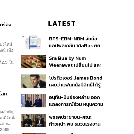
LATEST
ยกร้อง
BTS-EBM-NBM จับมือ
ียงใหม่
แอปพลิเคชัน ViaBus ยก
ณ์ เพื่อ
ระดับการติดตามตำแหน่ง
Sra Bua by Num
รถไฟฟ้า 3 สายแบบเรียล
M2.5 ใน
Weerawat เปลี่ยนไป และ
ไทม์
นี่คือเหตุผลที่เราควรกลับ
โปรดิวเซอร์ James Bond
ไปอีกครั้ง
เผยว่าแฟนหนังมีสิทธิ์ได้รู้
ว่าใครจะมารับบทนำช่วง
บโลก
อนุทิน-มินอ่องหล่าย ออก
ปลายปีนี้
แถลงการณ์ร่วม หนุนความ
ร่วมมือรอบด้าน ยกระดับ
ทางสำคัญ
พรรคประชาชน-คณะ
กที่จับมือ
ปราบอาชญากรรมข้าม
็นส่วน
ก้าวหน้า พบ รมว.แรงงาน
ชาติ แก้ปัญหาหมอกควัน-
าคม 2569
ติดตามคดีแรงงานเก็บ
มลพิษทางน้ำ