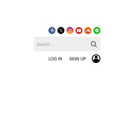
LOG IN
SIGN UP