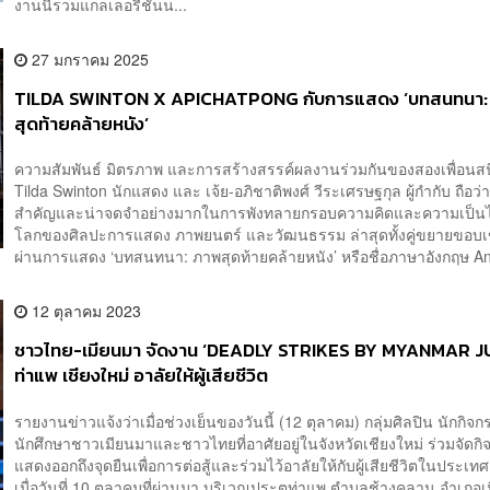
งานนี้รวมแกลเลอรีชั้นน...
27 มกราคม 2025
TILDA SWINTON X APICHATPONG กับการแสดง ‘บทสนทนา:
สุดท้ายคล้ายหนัง’
ความสัมพันธ์ มิตรภาพ และการสร้างสรรค์ผลงานร่วมกันของสองเพื่อนสน
Tilda Swinton นักแสดง และ เจ้ย-อภิชาติ​พงศ์ วีระเศรษฐกุล ผู้กำกับ ถือว
สำคัญและน่าจดจำอย่างมากในการพังทลายกรอบความคิดและความเป็น
โลกของศิลปะการแสดง ภาพยนตร์ และวัฒนธรรม ล่าสุดทั้งคู่ขยายขอบเข
ผ่านการแสดง ‘บทสนทนา: ภาพสุดท้ายคล้ายหนัง’ หรือชื่อภาษาอังกฤษ An 
12 ตุลาคม 2023
ชาวไทย-เมียนมา จัดงาน ‘DEADLY STRIKES BY MYANMAR JUN
ท่าแพ เชียงใหม่ อาลัยให้ผู้เสียชีวิต
รายงานข่าวแจ้งว่าเมื่อช่วงเย็นของวันนี้ (12 ตุลาคม) กลุ่มศิลปิน นักกิจ
นักศึกษาชาวเมียนมาและชาวไทยที่อาศัยอยู่ในจังหวัดเชียงใหม่ ร่วมจัดก
แสดงออกถึงจุดยืนเพื่อการต่อสู้และร่วมไว้อาลัยให้กับผู้เสียชีวิตในประเท
เมื่อวันที่ 10 ตุลาคมที่ผ่านมา บริเวณประตูท่าแพ ตำบลช้างคลาน อำเภอเ