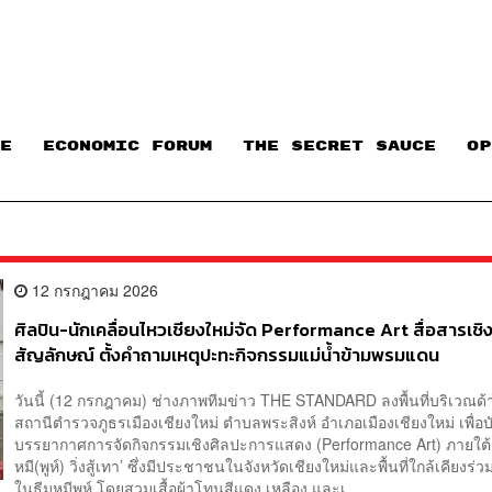
E
ECONOMIC FORUM
THE SECRET SAUCE​
OP
12 กรกฎาคม 2026
ศิลปิน-นักเคลื่อนไหวเชียงใหม่จัด Performance Art สื่อสารเชิ
สัญลักษณ์ ตั้งคำถามเหตุปะทะกิจกรรมแม่น้ำข้ามพรมแดน
วันนี้ (12 กรกฎาคม) ช่างภาพทีมข่าว THE STANDARD ลงพื้นที่บริเวณด
สถานีตำรวจภูธรเมืองเชียงใหม่ ตำบลพระสิงห์ อำเภอเมืองเชียงใหม่ เพื่อ
บรรยากาศการจัดกิจกรรมเชิงศิลปะการแสดง (Performance Art) ภายใต้ชื
หมี(พูห์) วิ่งสู้เทา’ ซึ่งมีประชาชนในจังหวัดเชียงใหม่และพื้นที่ใกล้เคียงร่
ในธีมหมีพูห์ โดยสวมเสื้อผ้าโทนสีแดง เหลือง และเ...