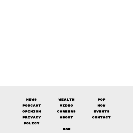
News
Wealth
Pop
Podcast
Video
Now
Opinion
Careers
Events
Privacy
About
Contact
Policy
FOR