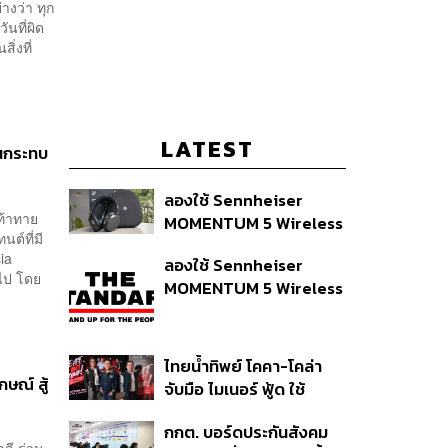
างว่า ทุก
ันที่ผิด
ิ่งที่
LATEST
่นกระทบ
ลองใช้ Sennheiser
่ท้าทาย
MOMENTUM 5 Wireless
ต์ที่มี
หูฟัง 14,990 บาท ที่ให้ผู้ใช้
ia
ลองใช้ Sennheiser
ถอดเปลี่ยนแบตเองได้
นไป โดย
MOMENTUM 5 Wireless
ก่อนกฎ EU บังคับปีหน้า
หูฟัง 14,990 บาท ที่ให้ผู้ใช้
ถอดเปลี่ยนแบตเองได้
ก่อนกฎ EU บังคับปีหน้า
ไทยน้ำทิพย์ โคคา-โคล่า
ษณ์ สู้
จับมือ ไมเนอร์ ฟู้ด ใช้
คอนเสิร์ตแทนส่วนลด เดิม
กกต. บอร์ดประกันสังคม
พัน Music Marketing ใน