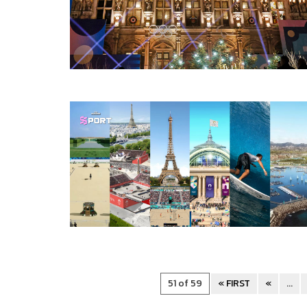
51 of 59
« FIRST
«
...