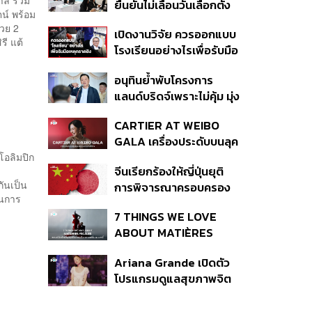
ลี ร่วม
ยืนยันไม่เลื่อนวันเลือกตั้ง
ปีที่ธุรกิจร้านอาหารโต
น์ พร้อม
และปรับบางกระบวนการ
ทรงตัวที่ 3.2%
้วย 2
เปิดงานวิจัย ควรออกแบบ
ตามคำสั่งทุเลาของศาล
รี แต้
โรงเรียนอย่างไรเพื่อรับมือ
เหตุกราดยิง
อนุทินย้ำพับโครงการ
แลนด์บริดจ์เพราะไม่คุ้ม มุ่ง
พัฒนา Missing Link
CARTIER AT WEIBO
รองรับอ่าวไทย-อันดามัน
GALA เครื่องประดับบนลุค
พรมแดงของแขกคน
โอลิมปิก
จีนเรียกร้องให้ญี่ปุ่นยุติ
สำคัญ
กันเป็น
การพิจารณาครอบครอง
ในการ
อาวุธนิวเคลียร์
7 THINGS WE LOVE
ABOUT MATIÈRES
FÉCALES
Ariana Grande เปิดตัว
โปรแกรมดูแลสุขภาพจิต
สำหรับคนในอุตสาหกรรม
ดนตรี