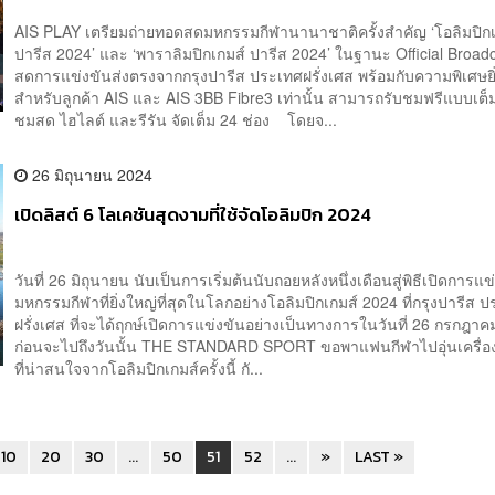
AIS PLAY เตรียมถ่ายทอดสดมหกรรมกีฬานานาชาติครั้งสำคัญ ‘โอลิมปิกเ
ปารีส 2024’ และ ‘พาราลิมปิกเกมส์ ปารีส 2024’ ในฐานะ Official Broadc
สดการแข่งขันส่งตรงจากกรุงปารีส ประเทศฝรั่งเศส พร้อมกับความพิเศษยิ่
สำหรับลูกค้า AIS และ AIS 3BB Fibre3 เท่านั้น สามารถรับชมฟรีแบบเต็มอิ
ชมสด ไฮไลต์ และรีรัน จัดเต็ม 24 ช่อง โดยจ...
26 มิถุนายน 2024
เปิดลิสต์ 6 โลเคชันสุดงามที่ใช้จัดโอลิมปิก 2024
วันที่ 26 มิถุนายน นับเป็นการเริ่มต้นนับถอยหลังหนึ่งเดือนสู่พิธีเปิดการแข
มหกรรมกีฬาที่ยิ่งใหญ่ที่สุดในโลกอย่างโอลิมปิกเกมส์ 2024 ที่กรุงปารีส 
ฝรั่งเศส ที่จะได้ฤกษ์เปิดการแข่งขันอย่างเป็นทางการในวันที่ 26 กรกฎาค
ก่อนจะไปถึงวันนั้น THE STANDARD SPORT ขอพาแฟนกีฬาไปอุ่นเครื่อง
ที่น่าสนใจจากโอลิมปิกเกมส์ครั้งนี้ กั...
10
20
30
...
50
51
52
...
»
LAST »