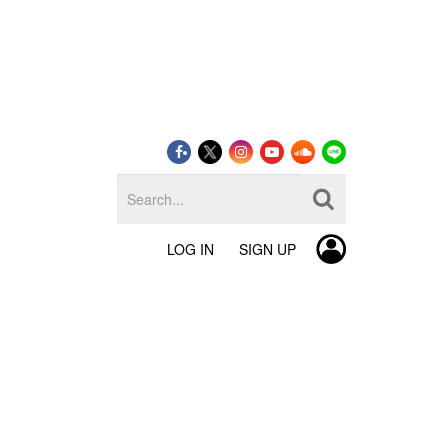
LOG IN
SIGN UP