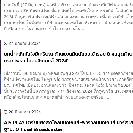
บ่ายวันนี้ (27 มิถุนายน) เอสที-วารีรยา สุขเกษม ตัวแทนนักกีฬาสเกตบอร
ประเภทสตรีท ทีมชาติไทย ที่คว้าสิทธิ์ไปแข่งขันในมหกรรมกีฬาโอลิมปิกเ
2024 ที่กรุงปารีส ประเทศฝรั่งเศส แถลงข่าวความพร้อมที่สมาคมกีฬาเอ็กซ
ประเทศไทย ในพื้นที่การกีฬาแห่งประเทศไทย หัวหมาก นักสเกตบอร์ดหญ
ปี เปิดเผยว่า ในตอนแรกเข้าใจว่าผลงานไม่...
27 มิถุนายน 2024
ยกน้ำหนักมั่นใจมีเหรียญ ด้านแบดมินตันขอเข้ารอบ 8 คนสุดท้าย 
เดอะ เพรส โอลิมปิกเกมส์ 2024’
เมื่อวานนี้ (26 มิถุนายน) ที่ห้องประชุม 222 โซน E4-E5 ราชมังคลากีฬ
กีฬาแห่งประเทศไทย ไพฑูร ชุติมากรกุล นายกสมาคมนักข่าวช่างภาพกีฬ
ประเทศไทย เป็นประธานแถลงข่าว ‘มีท เดอะ เพรส โอลิมปิกเกมส์ 2024’ ซ
ขึ้นระหว่างวันที่ 26 กรกฎาคม - 11 สิงหาคม 2024 ที่กรุงปารีส ประเทศฝรั
พร้อมด้วยผู้แทนจาก 4 สมาคมกีฬา ร่วมแถลงความพร้อม ...
26 มิถุนายน 2024
AIS PLAY เตรียมยิงสดโอลิมปิกเกมส์​-พาราลิมปิกเกมส์ ปารีส 
ฐานะ Official Broadcaster