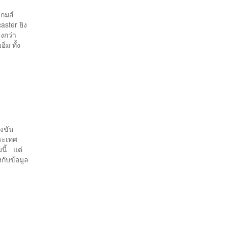
กมส์
aster ยิง
งกว่า
่ม ทั้ง
่งขัน
ประเทศ
มนี้ แต่
กับข้อมูล