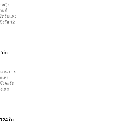
์ดหญิง
กมส์
์ตรีมแห่ง
ิงวัย 12
‘มีท
าสถาน การ
าแห่ง
ึ่งจะจัด
่งเศส
2024 ใน