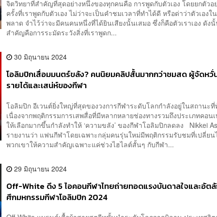
จิตวิทยาที่สำคัญที่สุดอย่างหนึ่งของทุกคนคือ การพูดกับตัวเอง โดยยกตัวอย่
ครั้งที่เราพูดกับตัวเอง ไม่ว่าจะเป็นคำชมเวลาที่ทำได้ดี หรือด่าว่าตัวเองในว
พลาด จำไว้ว่าจะมีคนคนหนึ่งที่ได้ยินเสียงนั้นเสมอ ซึ่งก็คือตัวเราเอง ดังนั้นส
สำคัญคือการระมัดระวังสิ่งที่เราพูดก...
30 มิถุนายน 2024
โอลิมปิกเสื่อมมนตร์ขลัง? คนนิยมคลิปสั้นมากกว่าชมสด ผู้จัดหวั
รายได้และเสน่ห์ของกีฬา
โอลิมปิก อีเวนต์ยิ่งใหญ่ที่สุดของวงการกีฬาระดับโลกกำลังอยู่ในสถานะที
เนื่องจากพฤติกรรมการเสพสื่อที่มีหลากหลายช่องทางรวมถึงประเภทคอนเทน
ให้เลือกมากขึ้นกำลังทำให้ ‘ความขลัง’ ของกีฬาโอลิมปิกลดลง Nikkei As
รายงานว่า แฟนกีฬาโดยเฉพาะกลุ่มคนรุ่นใหม่มีพฤติกรรมรับชมที่เปลี่ย
พวกเขาให้ความสำคัญเฉพาะแค่ช่วงไฮไลต์สั้นๆ กับกีฬา...
29 มิถุนายน 2024
Off-White ดึง 5 ไอคอนกีฬาไทยถ่ายทอดแรงบันดาลใจและอัตลัก
ศึกมหกรรมกีฬาโอลิมปิก 2024