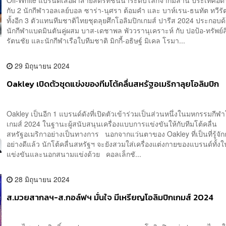
Off-White แบรนด์เสื้อผ้าสายสตรีทชั้นนำระดับโลกจากมิลาน ประเทศอิตา
กับ 2 นักกีฬาวอลเลย์บอล ซาร่า-นุศรา ต้อมคำ และ บาห์เรน-ธนทัต ทวีรัต
ทั้งอีก 3 ตัวแทนทีมชาติไทยชุดลุยศึกโอลิมปิกเกมส์ ปารีส 2024 ประกอบด
นักกีฬาแบดมินตันคู่ผสม บาส-เดชาพล พัววรานุเคราะห์ กับ ปอป้อ-ทรัพย์สิ
รัตนชัย และนักกีฬาเรือใบทีมชาติ มิกกี้-อธิษฐ์ มิเคล โรมา...
29 มิถุนายน 2024
Oakley เปิดตัวชุดแข่งของทีมโต้คลื่นสหรัฐอเมริกาลุยโอลิมปิก
Oakley เป็นอีก 1 แบรนด์ดังที่เปิดตัวเข้าร่วมเป็นส่วนหนึ่งในมหกรรมกีฬา
เกมส์ 2024 ในฐานะผู้สนับสนุนเครื่องแบบการแข่งขันให้กับทีมโต้คลื่น
สหรัฐอเมริกาอย่างเป็นทางการ นอกจากแว่นตาของ Oakley ที่เป็นที่รู้จัก
อย่างดีแล้ว นักโต้คลื่นสหรัฐฯ จะยังสวมใส่เครื่องแต่งกายของแบรนด์ทั้ง
แข่งขันและนอกสนามแข่งด้วย คอลเล็กชั...
28 มิถุนายน 2024
ส.มวยสากลฯ-ส.กอล์ฟฯ มั่นใจ มีเหรียญโอลิมปิกเกมส์ 2024