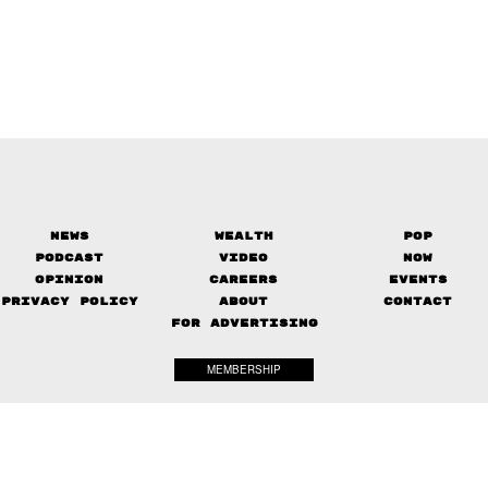
News
Wealth
Pop
Podcast
Video
Now
Opinion
Careers
Events
Privacy Policy
About
Contact
FOR ADVERTISING
MEMBERSHIP
© 2017-
2026
The Standard. All rights reserved.