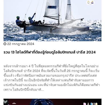
22 กรกฎาคม 2024
รวม 13 ไฮไลต์กีฬาที่ต้องรู้ก่อนดูโอลิมปิกเกมส์ ปารีส 2024
หลังจากเฝ้ารอมา 4 ปี ในที่สุดมหกรรมกีฬาที่ยิ่งใหญ่ที่สุดในโลกอย่าง
โอลิมปิกเกมส์ ปารีส 2024 ที่จะจัดขึ้นในวันที่ 26 กรกฎาคมนี้ ก็จะเริ่ม
ขึ้นแล้ว เชื่อว่าทัศนียภาพอันสวยงามของกรุงปารีส ประเทศฝรั่งเศส
เจ้าภาพในปีนี้ จะเป็นอีกปัจจัยที่ทำให้เหล่าแฟนกีฬาจับตามองการ
แข่งขันกันอย่างแน่นอน และที่น่าจับตามองอีกไม่แพ้กันก็คือหมวดกีฬา
เพราะโอลิมปิกปีนี้กลับมาทั...