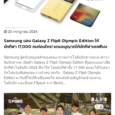
22 กรกฎาคม 2024
Samsung มอบ Galaxy Z Flip6 Olympic Edition ให้
นักกีฬา 17,000 คนก่อนใคร! แถมอนุญาตให้นักกีฬาเซลฟีบน
โพเดียมได้ด้วย
Samsung ผู้สนับสนุนหลักของคณะกรรมการโอลิมปิกสากลและพารา
ลิมปิกสากล เปิดตัว Galaxy Z Flip6 Olympic Edition ที่ออกแบบมาเพื่อ
นักกีฬาโอลิมปิก 2024 ที่ปารีส โดยนักกีฬาทั้ง 17,000 คนจะได้รับสมา
ร์ทโฟนรุ่นพิเศษก่อนวางจำหน่ายจริง Galaxy Z Flip6 Olympic
Edition มากับดีไซน์สีเหลืองสดใส ตกแต่งด้วยสัญลักษณ์วงแหวน
โอลิมปิก และมีเคส Flipsuit จาก Berlut...