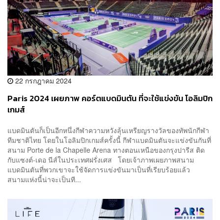
22 กรกฎาคม 2024
Paris 2024 เผยภาพ คอร์ตแบดมินตัน ที่จะใช้แข่งขัน โอลิมปิก
เกมส์
แบดมินตันก็เป็นอีกหนึ่งกีฬาความหวังลุ้นเหรียญรางวัลของทัพนักกีฬา
ทีมชาติไทย โดยในโอลิมปิกเกมส์ครั้งนี้ กีฬาแบดมินตันจะแข่งขันกันที่
สนาม Porte de la Chapelle Arena ทางตอนเหนือของกรุงปารีส ติด
กับแซงต์-เดอ นีส์ในประเทศฝรั่งเศส โดยเจ้าภาพเผยภาพสนาม
แบดมินตันที่พวกเขาจะใช้จัดการแข่งขันมาเป็นที่เรียบร้อยแล้ว
สนามแห่งนี้น่าจะเป็นที...