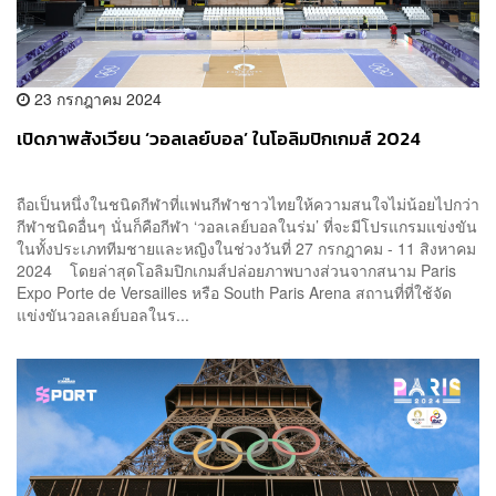
23 กรกฎาคม 2024
เปิดภาพสังเวียน ‘วอลเลย์บอล’ ในโอลิมปิกเกมส์ 2024
ถือเป็นหนึ่งในชนิดกีฬาที่แฟนกีฬาชาวไทยให้ความสนใจไม่น้อยไปกว่า
กีฬาชนิดอื่นๆ นั่นก็คือกีฬา ‘วอลเลย์บอลในร่ม’ ที่จะมีโปรแกรมแข่งขัน
ในทั้งประเภททีมชายและหญิงในช่วงวันที่ 27 กรกฎาคม - 11 สิงหาคม
2024 โดยล่าสุดโอลิมปิกเกมส์ปล่อยภาพบางส่วนจากสนาม Paris
Expo Porte de Versailles หรือ South Paris Arena สถานที่ที่ใช้จัด
แข่งขันวอลเลย์บอลในร...