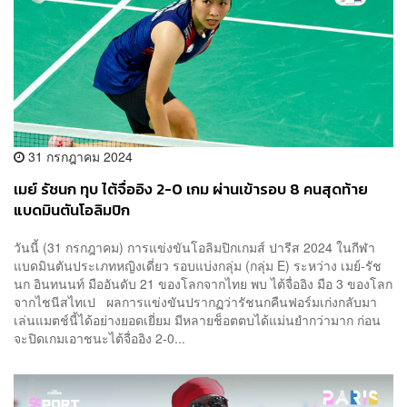
31 กรกฎาคม 2024
เมย์ รัชนก ทุบ ไต้จื่ออิง 2-0 เกม ผ่านเข้ารอบ 8 คนสุดท้าย
แบดมินตันโอลิมปิก
วันนี้ (31 กรกฎาคม) การแข่งขันโอลิมปิกเกมส์ ปารีส 2024 ในกีฬา
แบดมินตันประเภทหญิงเดี่ยว รอบแบ่งกลุ่ม (กลุ่ม E) ระหว่าง เมย์-รัช
นก อินทนนท์ มืออันดับ 21 ของโลกจากไทย พบ ไต้จื่ออิง มือ 3 ของโลก
จากไชนีสไทเป ผลการแข่งขันปรากฏว่ารัชนกคืนฟอร์มเก่งกลับมา
เล่นแมตช์นี้ได้อย่างยอดเยี่ยม มีหลายช็อตตบได้แม่นยำกว่ามาก ก่อน
จะปิดเกมเอาชนะไต้จื่ออิง 2-0...