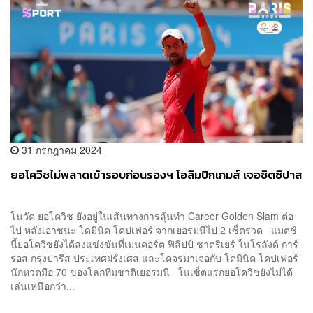
31 กรกฎาคม 2024
ยอโควิชไม่พลาดเข้ารอบก่อนรองฯ โอลิมปิกเกมส์ เจอซิตซิปาส
โนวัค ยอโควิช ยังอยู่ในเส้นทางการลุ้นทำ Career Golden Slam ต่อ
ไป หลังเอาชนะ โดมินิค โคปเฟอร์ จากเยอรมนีไป 2 เซ็ตรวด แมตช์
นี้ยอโควิชยังได้ลงแข่งขันที่เมนคอร์ต ฟิลิปป์ ชาตริเยร์ ในโรลังด์ การ์
รอส กรุงปารีส ประเทศฝรั่งเศส และโคจรมาเจอกับ โดมินิค โคปเฟอร์
นักหวดมือ 70 ของโลกทีมชาติเยอรมนี ในเซ็ตแรกยอโควิชยังไม่ได้
เล่นเหนือกว่า...