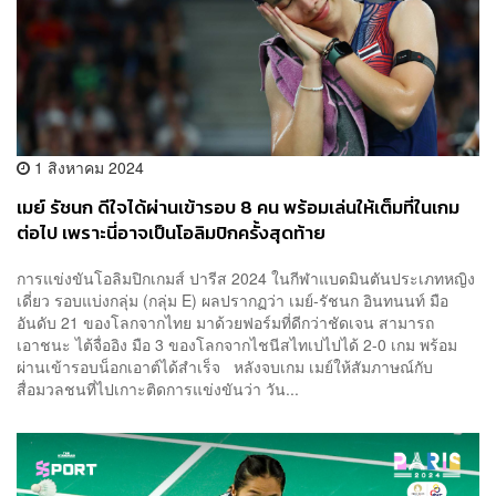
1 สิงหาคม 2024
เมย์ รัชนก ดีใจได้ผ่านเข้ารอบ 8 คน พร้อมเล่นให้เต็มที่ในเกม
ต่อไป เพราะนี่อาจเป็นโอลิมปิกครั้งสุดท้าย
การแข่งขันโอลิมปิกเกมส์ ปารีส 2024 ในกีฬาแบดมินตันประเภทหญิง
เดี่ยว รอบแบ่งกลุ่ม (กลุ่ม E) ผลปรากฏว่า เมย์-รัชนก อินทนนท์ มือ
อันดับ 21 ของโลกจากไทย มาด้วยฟอร์มที่ดีกว่าชัดเจน สามารถ
เอาชนะ ไต้จื่ออิง มือ 3 ของโลกจากไชนีสไทเปไปได้ 2-0 เกม พร้อม
ผ่านเข้ารอบน็อกเอาต์ได้สำเร็จ หลังจบเกม เมย์ให้สัมภาษณ์กับ
สื่อมวลชนที่ไปเกาะติดการแข่งขันว่า วัน...