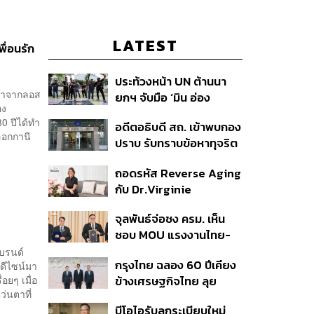
LATEST
ื่อนรัก
ประท้วงหน้า UN ต้านนา
นตาจากลอส
ยกฯ จับมือ ‘มิน อ่อง
อง
หล่าย’ ร้องยกเลิกศูนย์ CI
0 ปีได้ทำ
อดีตอธิบดี สถ. เข้าพบกอง
ตัดท่อน้ำเลี้ยงกองทัพเมีย
ฮอกกานี
ปราบ รับทราบข้อหาทุจริต
นมา
สอบท้องถิ่น ปฏิเสธทุกข้อ
ถอดรหัส Reverse Aging
กล่าวหา-เตรียมสู้คดีในชั้น
กับ Dr.Virginie
ศาล
Couturaud ผู้ถ่ายทอด
จุลพันธ์จ่อชง ครม. เห็น
วิทยาศาสตร์ความงามจาก
ชอบ MOU แรงงานไทย-
Dior
เมียนมา ยืดเวลา 5 ปี
แบรนด์
กรุงไทย ฉลอง 60 ปีเคียง
ะดีไซน์มา
รองรับอุตสาหกรรม ดึง
อยๆ เมื่อ
ข้างเศรษฐกิจไทย ลุย
กลุ่มแม่บ้าน-งานอิสระเข้า
ว่นตาที่
ทศวรรษใหม่ ชู Data-
สู่ระบบประกันสังคม
บีโอไอรับลูกระเบียบใหม่
Driven ขับเคลื่อน