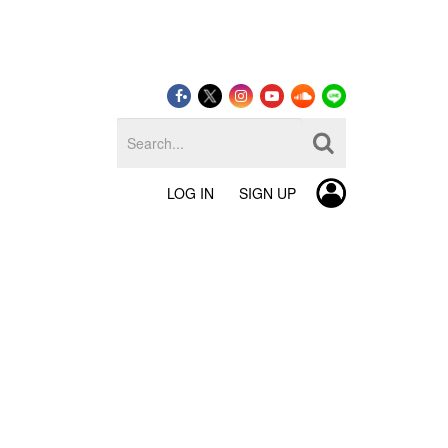
LOG IN
SIGN UP