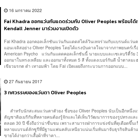
16 มกราคม 2022
Fai Khadra ออกแว่นกันแดดร่วมกับ Oliver Peoples พร้อมได้เพ
Kendall Jenner มาร่วมงานเปิดตัว
Fai Khadra ออกคอลเล็กชันแว่นกันแดดสไตล์วินเทจร่วมกับแบรนด์แว่
แอนเจลิสอย่าง Oliver Peoples โดยได้แรงบันดาลใจมาจากภาพยนตร์เรื่
American Psycho แว่นกันแดดคอลเล็กชันนี้ นายแบบและเซเลบริตี้วัย 3
ออกมาในทรงเหลี่ยม และออกมาทั้งหมด 5 สี ทั้งแดงเบอร์กันดี น้ำตาลมะ
เขียวมรกต ดำ เทาอมฟ้า โดย Fai เปิดเผยถึงกระบวนการออกแบบ...
27 กันยายน 2017
3 ทศวรรษของแว่นตา Oliver Peoples
สำหรับนักสะสมแว่นตาตัวยง ชื่อของ Oliver Peoples นับเป็นอีกหนึ่ง
สัญชาติอเมริกันที่หลายคนต้องรู้จักและได้เห็นวิวัฒนาการของรูปทรงแล
ตลอด 30 ปี ซึ่งถือว่าน่าชื่นชม เพราะสามารถฝ่าการแข่งขันที่ดุเดือดขึ้นเรื่
หลายแบรนด์ลักซูรีที่มีฐานแฟนคลับเหนียวแน่นเริ่มหันมาจับธุรกิจสินค้าแ
ขายได้ง่ายกว่าเสื้อผ้าที่ราคา...