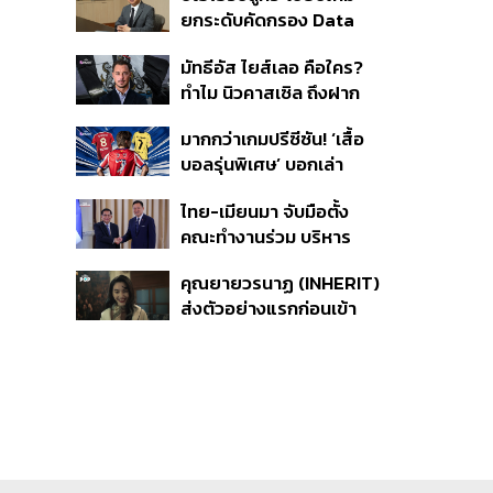
ยกระดับคัดกรอง Data
ยุทธศาสตร์ความยั่งยืน
Center บีบค่ายเทคจ่ายค่า
มัทธีอัส ไยส์เลอ คือใคร?
ไฟ-น้ำอัตราพิเศษ พร้อม
ทำไม นิวคาสเซิล ถึงฝาก
กางแผนยึดประโยชน์
อนาคตไว้กับเขา
ประเทศเป็นหลัก
มากกว่าเกมปรีซีซัน! ‘เสื้อ
บอลรุ่นพิเศษ’ บอกเล่า
เอกลักษณ์ของแต่ละเมือง
ไทย-เมียนมา จับมือตั้ง
คณะทำงานร่วม บริหาร
จัดการคุณภาพน้ำข้าม
คุณยายวรนาฏ (INHERIT)
พรมแดน ชูเป้าหมายสิ่ง
ส่งตัวอย่างแรกก่อนเข้า
แวดล้อมยั่งยืน
ฉาย 19 พ.ย. นี้