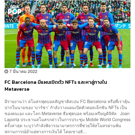
7 มีนาคม 2022
FC Barcelona มีแผนเปิดตัว NFTs และหาลู่ทางใน
Metaverse
มีรายงานว่า สโมสรฟุตบอลสัญชาติสเปน FC Barcelona หรือที่เราคุ้น
ปากในนามของ ‘บาร์ซา’ กำลังวางแผนเปิดตัวคอลเล็กชัน NFTs เป็น
ของตนเอง และโลก Metaverse ธีมฟุตบอล พร้อมเหรียญดิจิทัล Joan
Laporta ประธานสโมสรกล่าวในการประชุม Mobile World Congress
ครั้งล่าสุด ระบุว่ากำลังพิจารณามาตรการที่ช่วยให้สโมสรผ่านพ้น
สถานการณ์ย่ำแย่ทางการเงินได้ โดยเขาอธิ...