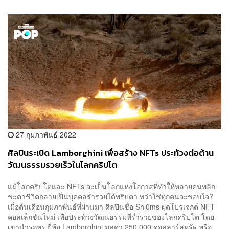
27 กุมภาพันธ์ 2022
ศิลปินระเบิด Lamborghini เพื่อสร้าง NFTs ประท้วงต่อต้าน
วัฒนธรรมรวยเร็วในโลกคริปโต
แม้โลกคริปโตและ NFTs จะเป็นโลกแห่งโอกาสที่ทำให้หลายคนพลิก
ชะตาชีวิตกลายเป็นบุคคลร่ำรวยได้พริบตา ทว่าใช่ทุกคนจะชอบใจ?
เมื่อต้นเดือนกุมภาพันธ์ที่ผ่านมา ศิลปินชื่อ Shl0ms ผุดโปรเจกต์ NFT
คอลเล็กชันใหม่ เพื่อประท้วงวัฒนธรรมที่ร่ำรวยของโลกคริปโต โดย
เขานำรถหรู ยี่ห้อ Lamborghini มูลค่า 250,000 ดอลลาร์สหรัฐ หรือ