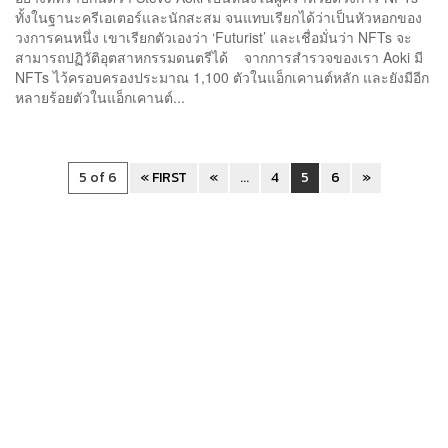
ทั้งในฐานะครีเอเตอร์และนักสะสม จนแทบเรียกได้ว่าเป็นหัวหอกของ
วงการคนหนึ่ง เขาเรียกตัวเองว่า ‘Futurist’ และเชื่อมั่นว่า NFTs จะ
สามารถปฏิวัติอุตสาหกรรมดนตรีได้ จากการสำรวจของเรา Aoki มี
NFTs ไว้ครอบครองประมาณ 1,100 ตัวในแอ็กเคานต์หลัก และยังมีอีก
หลายร้อยตัวในแอ็กเคานต์...
5 of 6
« FIRST
«
...
4
5
6
»