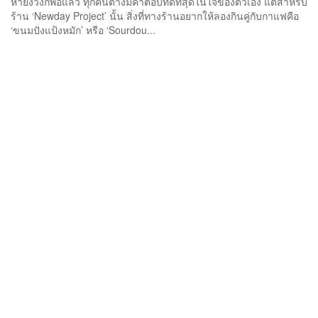
หายง่วงก็พอแล้ว ทุกคนต่างมีคำตอบที่ดีที่สุดในใจของตัวเอง แต่สำหรับ
ร้าน ‘Newday Project’ นั้น สิ่งที่ทางร้านอยากให้ลองกินคู่กับกาแฟคือ
‘ขนมปังแป้งหมัก’ หรือ ‘Sourdou...