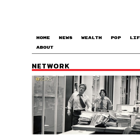
HOME
NEWS
WEALTH
POP
LIF
ABOUT
NETWORK