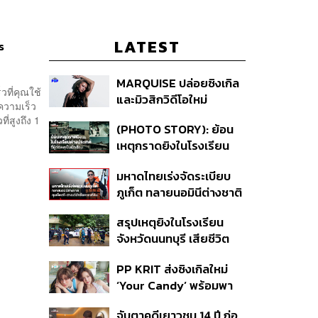
LATEST
s
MARQUISE ปล่อยซิงเกิล
วที่คุณใช้
และมิวสิกวิดีโอใหม่
ความเร็ว
IRONIC ที่เสียดสีความ
ี่สูงถึง 1
(PHOTO STORY): ย้อน
สัมพันธ์สุด Toxic
เหตุกราดยิงในโรงเรียน
ต่างประเทศ ที่ผู้ก่อเหตุเป็น
มหาดไทยเร่งจัดระเบียบ
นักเรียน
ภูเก็ต ทลายนอมินีต่างชาติ
คุมเจ็ตสกี สางบริษัทฮุบ
สรุปเหตุยิงในโรงเรียน
ที่ดิน เคลียร์ใบอนุญาต
จังหวัดนนทบุรี เสียชีวิต
โรงแรมค้าง 7 ปี
รวม 8 ราย โฆษก ตร. เผย
PP KRIT ส่งซิงเกิลใหม่
ปมค้นประวัติคดีกราดยิงที่
‘Your Candy’ พร้อมพา
สหรัฐฯ
ต้าเหนิง และ ณิชา ร่วมมิว
จับตาคดีเยาวชน 14 ปี ก่อ