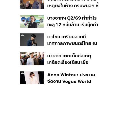
สิกวิดีโอ
เหตุยิงในห้าง กรมพินิจฯ ชี้
ประพฤติดี-รับการรักษาต่อ
บางจากฯ Q2/69 ทำกำไร
เนื่อง ประเมินปล่อยตัว
ทะลุ 1.2 หมื่นล้าน เริ่มบุ๊กกำ
ไร ‘SAF’ เชิงพาณิชย์ครั้ง
ตาโขน เตรียมฉายที่
แรก หนุนรายได้ครึ่งปีทะลุ
เทศกาลภาพยนตร์ไทย ณ
3.2 แสนล้าน
ประเทศบราซิล
นายกฯ เผยเด็กก่อเหตุ
เครียดเรื่องเรียน เชื่อ
เตรียมการเป็นขั้นตอน ชี้มี
Anna Wintour ประกาศ
กระสุนอีกกว่า 30 นัด หาก
จัดงาน Vogue World
ไม่จบชีวิตตัวเองอาจสูญ
2027 ที่ซานฟรานซิสโก
เสียเพิ่ม