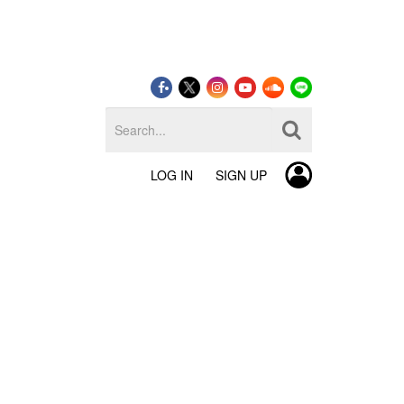
LOG IN
SIGN UP