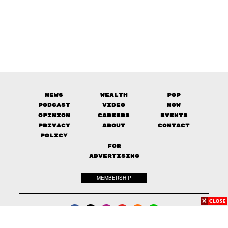
News
Wealth
Pop
Podcast
Video
Now
Opinion
Careers
Events
Privacy
About
Contact
Policy
FOR
ADVERTISING
MEMBERSHIP