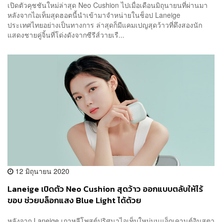
เปิดตัวคุชชันใหม่ล่าสุด Neo Cushion ไปเมื่อเดือนมิถุนายนที่ผ่านมา
หลังจากไอเท็มสุดฮอตนี้นำเข้ามาจำหน่ายในช็อป Laneige
ประเทศไทยอย่างเป็นทางการ ล่าสุดก็มีแคมเปญสุดว้าวที่ดึงสองนัก
แสดงชายคู่จิ้นที่โด่งดังจากซีรีส์วายเรื...
12 มิถุนายน 2020
Laneige เปิดตัว Neo Cushion สุดว้าว ออกแบบตลับให้ไร้
ขอบ ช่วยบล็อกแสง Blue Light ได้ด้วย
หลังจาก Laneige เกาหลีโพสต์ปริศนาไอเท็มใหม่บนแอ็กเคานต์อินสตา