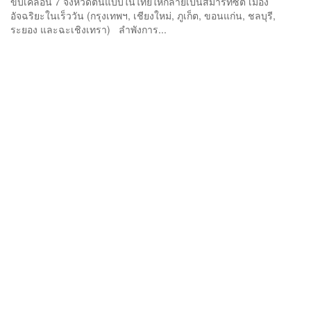
ขับเคลื่อน 7 จังหวัดต้นแบบในไทยให้กลายเป็นสมาร์ทซิตี้ เมือง
อัจฉริยะในเร็ววัน (กรุงเทพฯ, เชียงใหม่, ภูเก็ต, ขอนแก่น, ชลบุรี,
ระยอง และฉะเชิงเทรา) ลำพังการ...