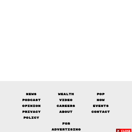
News
Wealth
Pop
Podcast
Video
Now
Opinion
Careers
Events
Privacy
About
Contact
Policy
FOR
ADVERTISING