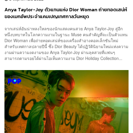
Anya Taylor-Joy ตัวแทนแห่ง Dior Woman ถ่ายทอดเสน่ห์
ของเมกอัพประจำแคมเปญเทศกาลวันหยุด
จากเสน่ห์อันน่าหลงใหลของนักแสดงคนสวย Anya Taylor-Joy สู่อีก
หนึ่งบทบาทในโลกความงามในฐานะ Muse คนสำคัญที่จะเป็นตัวแทน
Dior Woman เพื่อถ่ายทอดเสน่ห์ของเครื่องสำอางคอลเล็กชันใหม่
สำหรับเทศกาลปลายปีนี้ ซึ่ง Dior Beauty ได้ปฏิวัตินิยามใหม่แห่งความ
งามผ่านความงดงามของ Anya Taylor-Joy ผ่านลุคสวยที่แฟนๆ
สามารถตามรอยได้ผ่านไอเท็มความงาม Dior Holiday Collection...