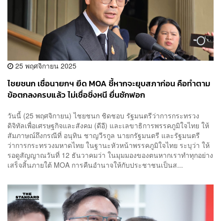
25 พฤศจิกายน 2025
​ไชยชนก เชื่อนายกฯ ยึด MOA ชี้หากจะยุบสภาก่อน คือทำตาม
ข้อตกลงครบแล้ว ไม่เชื่อชิ่งหนี ยื่นซักฟอก
วันนี้ (25 พฤศจิกายน) ไชยชนก ชิดชอบ รัฐมนตรีว่าการกระทรวง
ดิจิทัลเพื่อเศรษฐกิจและสังคม (ดีอี) และเลขาธิการพรรคภูมิใจไทย ให้
สัมภาษณ์ถึงกรณีที่ อนุทิน ชาญวีรกูล นายกรัฐมนตรี และรัฐมนตรี
ว่าการกระทรวงมหาดไทย ในฐานะหัวหน้าพรรคภูมิใจไทย ระบุว่า ให้
รอดูสัญญาณวันที่ 12 ธันวาคมว่า ในมุมมองของตนหากเราทำทุกอย่าง
เสร็จสิ้นภายใต้ MOA การคืนอำนาจให้กับประชาชนเป็นส...