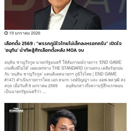
19 มกราคม 2026
เลือกตั้ง 2569 : “พรรคภูมิใจไทยไม่เล็กลงหรอกครับ” เปิดใจ
‘อนุทิน’ นำทัพสู้ศึกเลือกตั้งหลัง MOA จบ
อนุทิน ชาญวีรกูล นายกรัฐมนตรี ให้สัมภาษณ์รายการ ‘END GAME
เกมที่แพ้ไม่ได้’ เผยแพร่ทาง THE STANDARD (ถามตรง เคลียร์ทุกปม
กับ ‘อนุทิน ชาญวีรกูล’ แคนดิเดตนายกฯ ภูมิใจไทย | END GAME
#147) ดำเนินรายการโดย เอก-ธนกร วงษ์ปัญญา และ ออฟ-พลวุฒิ สง
สกุล เมื่อวันที่ 9 มกราคม 2569 อนุทินกล่าวถึงความรู้สึกแรกตอน
เป็นนายกรัฐมนตรีว่า ...