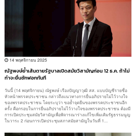
14 พฤศจิกายน 2025
ณัฐพงษ์ย้ำเส้นตายรัฐบาลเปิดสมัยวิสามัญก่อน 12 ธ.ค. ถ้าไม่
ทำจะยื่นซักฟอกทันที
วันนี้ (14 พฤศจิกายน) ณัฐพงษ์ เรืองปัญญาวุฒิ สส. แบบบัญชีรายชื่อ
หัวหน้าพรรคประชาชน กล่าวถึงแนวทางการยื่นอภิปรายไม่ไว้วางใจ
ของพรรคประชาชน โดยระบุว่า ขอย้ำจุดยืนของพรรคประชาชนอีก
ครั้ง คือกรอบในการยื่นอภิปรายไม่ไว้วางใจของพรรคประชาชน ต้องมี
การเปิดประชุมสมัยวิสามัญเพื่อพิจารณาร่างแก้ไขเพิ่มเติมรัฐธรรมนูญ
ในวาระ 2 ก่อนการเปิดประชุมสภาสมัยสามัญในวันที่ 1...