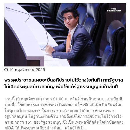
10 พฤศจิกายน 2025
พรรคประชาชนเผยจะยื่นอภิปรายไม่ไว้วางใจทันที หากรัฐบาล
ไม่เปิดประชุมสมัยวิสามัญ เพื่อให้แก้รัฐธรรมนูญทันในสิ้นปี
วานนี้ (9 พฤศจิกายน) เวลา 21.00 น. พริษฐ์ วัชรสินธุ สส. แบบบัญชี
รายชื่อ โฆษกพรรคประชาชน เปิดเผยผ่านโซเชียลมีเดีย ยืนยันพร้อม
ใช้ทุกกลไกของสภาฯ ในการตรวจสอบและกำกับการทำงานของ
รัฐบาลอนุทิน ในฐานะฝ่ายค้าน รวมถึงกลไกการอภิปรายไม่ไว้วางใจ
ตามมาตรา 151 ของรัฐธรรมนูญ ซึ่งเป็นเหตุผลที่ตัดสินใจทำข้อตกลง
MOA ให้เกิดรัฐบาลเสียงข้างน้อย พริษฐ์ได้เปิ...