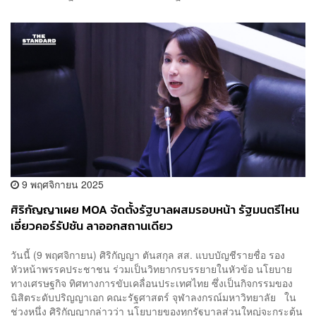
9 พฤศจิกายน 2025
ศิริกัญญาเผย MOA จัดตั้งรัฐบาลผสมรอบหน้า รัฐมนตรีไหน
เอี่ยวคอร์รัปชัน ลาออกสถานเดียว
วันนี้ (9 พฤศจิกายน) ศิริกัญญา ตันสกุล สส. แบบบัญชีรายชื่อ รอง
หัวหน้าพรรคประชาชน ร่วมเป็นวิทยากรบรรยายในหัวข้อ นโยบาย
ทางเศรษฐกิจ ทิศทางการขับเคลื่อนประเทศไทย ซึ่งเป็นกิจกรรมของ
นิสิตระดับปริญญาเอก คณะรัฐศาสตร์ จุฬาลงกรณ์มหาวิทยาลัย ใน
ช่วงหนึ่ง ศิริกัญญากล่าวว่า นโยบายของทุกรัฐบาลส่วนใหญ่จะกระตุ้น