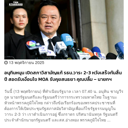
13 พฤศจิกายน 2025
อนุทินหนุน เปิดสภาวิสามัญแก้ รธน.วาระ 2-3 หวังเสร็จทันสิ้น
ปี สอดรับเงื่อนไข MOA รับคุยสนธยา คุณปลื้ม – นายกฯ
อบจ.ระยอง ร่วมงาน ภท.
วันนี้ (13 พฤศจิกายน) ที่ทำเนียบรัฐบาล เวลา 07.40 น. อนุทิน ชาญวีร
กูล นายกรัฐมนตรีและรัฐมนตรีว่าการกระทรวงมหาดไทย ในฐานะ
หัวหน้าพรรคภูมิใจไทย กล่าวถึงข้อเรียกร้องของพรรคประชาชนที่
ต้องการให้เปิดประชุมรัฐสภาสมัยวิสามัญเพื่อแก้ไขรัฐธรรมนูญใน
วาระ 2-3 ว่า เราดำเนินการอยู่ ซึ่งภราดร ปริศนานันทกุล รัฐมนตรี
ประจำสำนักนายกรัฐมนตรี และสส.อ่างทอง พรรคภูมิใจไทย ...