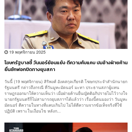
19 พฤศจิกายน 2025
โฆษกรัฐบาลชี้ วันนอร์ย้อนแย้ง ตีความคับแคบ ปมอ้างฝ่ายค้าน
ยื่นซักฟอกปิดทางยุบสภา
วันนี้ (19 พฤศจิกายน) สิริพงศ์ อังคสกุลเกียรติ โฆษกประจำสำนักนายก
รัฐมนตรี กล่าวถึงกรณี ที่วันมูหะมัดนอร์ มะทา ประธานสภาผู้แทน
ราษฎรออกมาให้ความเห็นว่า เมื่อฝ่ายค้านยื่นญัตติอภิปรายไม่ไว้วางใจ
นายกรัฐมนตรีก็ไม่สามารถยุบสภาฯได้แล้วว่า เรื่องนี้ตนมองว่า วันมูหะ
มัดนอร์ ตีความในทางที่แคบเกินไป ไม่ได้ตีความจากข้อเท็จจริงที่ใช้
ปฏิบัติ เพราะในเงื่อนไข หลังก...