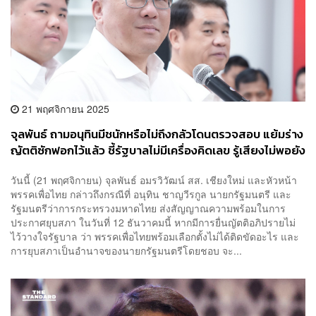
21 พฤศจิกายน 2025
จุลพันธ์ ถามอนุทินมีชนักหรือไม่ถึงกลัวโดนตรวจสอบ แย้มร่าง
ญัตติซักฟอกไว้แล้ว ชี้รัฐบาลไม่มีเครื่องคิดเลข รู้เสียงไม่พอยัง
ดื้อตั้งรัฐบาลเสียงข้างน้อย
วันนี้ (21 พฤศจิกายน) จุลพันธ์ อมรวิวัฒน์ สส. เชียงใหม่ และหัวหน้า
พรรคเพื่อไทย กล่าวถึงกรณีที่ อนุทิน ชาญวีรกูล นายกรัฐมนตรี และ
รัฐมนตรีว่าการกระทรวงมหาดไทย ส่งสัญญาณความพร้อมในการ
ประกาศยุบสภา ในวันที่ 12 ธันวาคมนี้ หากมีการยื่นญัตติอภิปรายไม่
ไว้วางใจรัฐบาล ว่า พรรคเพื่อไทยพร้อมเลือกตั้งไม่ได้ติดขัดอะไร และ
การยุบสภาเป็นอำนาจของนายกรัฐมนตรีโดยชอบ จะ...