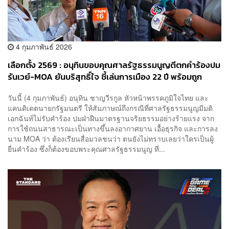
4 กุมภาพันธ์ 2026
เลือกตั้ง 2569 : อนุทินขอบคุณศาลรัฐธรรมนูญตีตกคำร้องปม
รันเวย์-MOA ยันบริสุทธิ์ใจ ชี้เล่นการเมือง 22 ปี พร้อมถูก
ตรวจสอบ
วันนี้ (4 กุมภาพันธ์) อนุทิน ชาญวีรกูล หัวหน้าพรรคภูมิใจไทย และ
แคนดิเดตนายกรัฐมนตรี ให้สัมภาษณ์ถึงกรณีที่ศาลรัฐธรรมนูญมีมติ
เอกฉันท์ไม่รับคำร้อง ปมฝ่าฝืนมาตรฐานจริยธรรมอย่างร้ายแรง จาก
การใช้ถนนสาธารณะเป็นทางขึ้นลงอากาศยาน เอื้อธุรกิจ และการลง
นาม MOA ว่า ต้องเรียนสื่อมวลชนว่า ตนยังไม่ทราบเลยว่าใครเป็นผู้
ยื่นคำร้อง ซึ่งก็ต้องขอบพระคุณศาลรัฐธรรมนูญ ที่...