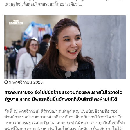
เศรษฐกิจ เพื่อตอบโจทย์ระยะสั้นอย่างเดียว ...
9 พฤศจิกายน 2025
ศิริกัญญามอง ยังไม่มีข้อร้ายแรงจนต้องอภิปรายไม่ไว้วางใจ
รัฐบาล หากจะมีพรรคอื่นยื่นซักฟอกก็เป็นสิทธิ คงห้ามไม่ได้
วันนี้ (9 พฤศจิกายน) ศิริกัญญา ตันสกุล สส. แบบบัญชีรายชื่อ รอง
หัวหน้าพรรคประชาชน กล่าวถึงกรณีการยื่นอภิปรายไว้วางใจ ว่า ใน
กระบวนการตรวจสอบรัฐบาล สามารถทำได้หลายทาง ทุกวันนี้เราก็ทำ
หน้าที่ในการตรวจสอบทุกวัน โดยไม่ต้องรอให้มีการยื่นอภิปรายไม่ไว้