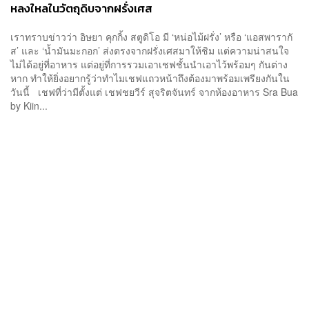
หลงใหลในวัตถุดิบจากฝรั่งเศส
เราทราบข่าวว่า อิษยา คุกกิ้ง สตูดิโอ มี ‘หน่อไม้ฝรั่ง’ หรือ ‘แอสพารากั
ส’ และ ‘น้ำมันมะกอก’ ส่งตรงจากฝรั่งเศสมาให้ชิม แต่ความน่าสนใจ
ไม่ได้อยู่ที่อาหาร แต่อยู่ที่การรวมเอาเชฟชั้นนำเอาไว้พร้อมๆ กันต่าง
หาก ทำให้ยิ่งอยากรู้ว่าทำไมเชฟแถวหน้าถึงต้องมาพร้อมเพรียงกันใน
วันนี้ เชฟที่ว่ามีตั้งแต่ เชฟชยวีร์ สุจริตจันทร์ จากห้องอาหาร Sra Bua
by Kiin...