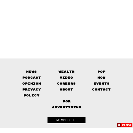
News
Wealth
Pop
Podcast
Video
Now
Opinion
Careers
Events
Privacy
About
Contact
Policy
FOR
ADVERTISING
MEMBERSHIP