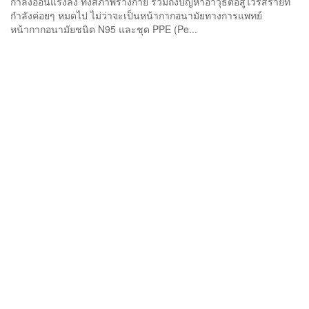
กำลังอ่อนแรงลง ทั้งสภาพร่างกาย รวมถึงปัญหาอาวุธต่อสู้ไวรัสร้ายที่
กำลังค่อยๆ หมดไป ไม่ว่าจะเป็นหน้ากากอนามัยทางการแพทย์
หน้ากากอนามัยชนิด N95 และชุด PPE (Pe...