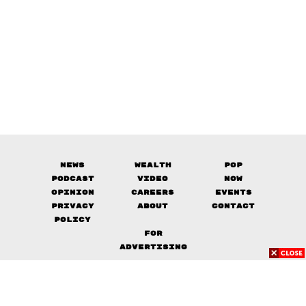
News
Wealth
Pop
Podcast
Video
Now
Opinion
Careers
Events
Privacy
About
Contact
Policy
FOR
ADVERTISING
MEMBERSHIP