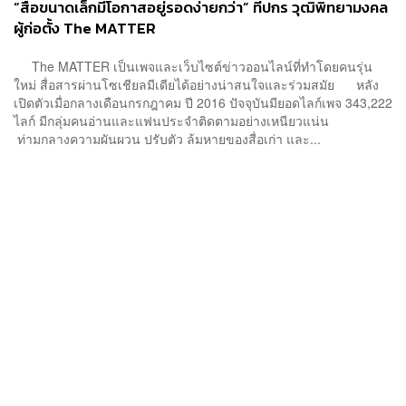
“สื่อขนาดเล็กมีโอกาสอยู่รอดง่ายกว่า” ทีปกร วุฒิพิทยามงคล
ผู้ก่อตั้ง The MATTER
The MATTER เป็นเพจและเว็บไซต์ข่าวออนไลน์ที่ทำโดยคนรุ่น
ใหม่ สื่อสารผ่านโซเชียลมีเดียได้อย่างน่าสนใจและร่วมสมัย หลัง
เปิดตัวเมื่อกลางเดือนกรกฎาคม ปี 2016 ปัจจุบันมียอดไลก์เพจ 343,222
ไลก์ มีกลุ่มคนอ่านและแฟนประจำติดตามอย่างเหนียวแน่น
ท่ามกลางความผันผวน ปรับตัว ล้มหายของสื่อเก่า และ...