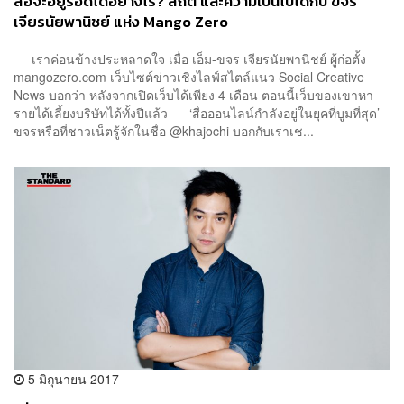
สื่อจะอยู่รอดได้อย่างไร? สถิติ และความเป็นไปได้กับ ขจร
เจียรนัยพานิชย์ แห่ง Mango Zero
เราค่อนข้างประหลาดใจ เมื่อ เอ็ม-ขจร เจียรนัยพานิชย์ ผู้ก่อตั้ง
mangozero.com เว็บไซต์ข่าวเชิงไลฟ์สไตล์แนว Social Creative
News บอกว่า หลังจากเปิดเว็บได้เพียง 4 เดือน ตอนนี้เว็บของเขาหา
รายได้เลี้ยงบริษัทได้ทั้งปีแล้ว ‘สื่อออนไลน์กำลังอยู่ในยุคที่บูมที่สุด’
ขจรหรือที่ชาวเน็ตรู้จักในชื่อ @khajochi บอกกับเราเช...
5 มิถุนายน 2017