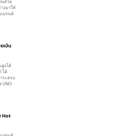
ทำงาน
ด่นด้วย
้างมาให้
้งแบรนด์
ยเงิน
ฝูงได้
 ได้
งวาระครบ
พ่ UNO
ย Hot
 รถยนต์