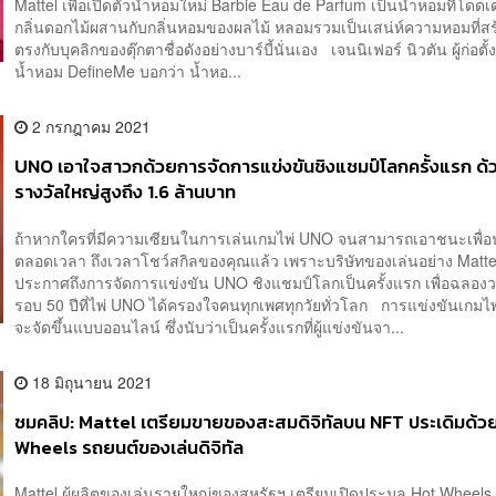
Mattel เพื่อเปิดตัวน้ำหอมใหม่ Barbie Eau de Parfum เป็นน้ำหอมที่โดดเ
กลิ่นดอกไม้ผสานกับกลิ่นหอมของผลไม้ หลอมรวมเป็นเสน่ห์ความหอมที่สร
ตรงกับบุคลิกของตุ๊กตาชื่อดังอย่างบาร์บี้นั่นเอง เจนนิเฟอร์ นิวตัน ผู้ก่อตั
น้ำหอม DefineMe บอกว่า น้ำหอ...
2 กรกฎาคม 2021
UNO เอาใจสาวกด้วยการจัดการแข่งขันชิงแชมป์โลกครั้งแรก ด้ว
รางวัลใหญ่สูงถึง 1.6 ล้านบาท
ถ้าหากใครที่มีความเซียนในการเล่นเกมไพ่ UNO จนสามารถเอาชนะเพื่อน
ตลอดเวลา ถึงเวลาโชว์สกิลของคุณแล้ว เพราะบริษัทของเล่นอย่าง Mattel
ประกาศถึงการจัดการแข่งขัน UNO ชิงแชมป์โลกเป็นครั้งแรก เพื่อฉลอ
รอบ 50 ปีที่ไพ่ UNO ได้ครองใจคนทุกเพศทุกวัยทั่วโลก การแข่งขันเกมไ
จะจัดขึ้นแบบออนไลน์ ซึ่งนับว่าเป็นครั้งแรกที่ผู้แข่งขันจา...
18 มิถุนายน 2021
ชมคลิป: Mattel เตรียมขายของสะสมดิจิทัลบน NFT ประเดิมด้ว
Wheels รถยนต์ของเล่นดิจิทัล
Mattel ผู้ผลิตของเล่นรายใหญ่ของสหรัฐฯ เตรียมเปิดประมูล Hot Wheels