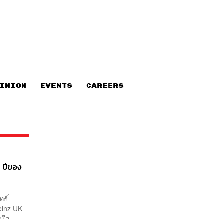
INION
EVENTS
CAREERS
 ปีของ
ธิ์
einz UK
ูสดใส