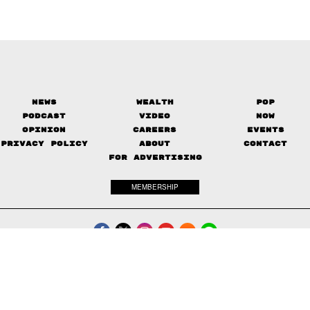
News
Wealth
Pop
Podcast
Video
Now
Opinion
Careers
Events
Privacy Policy
About
Contact
FOR ADVERTISING
MEMBERSHIP
© 2017-
2026
The Standard. All rights reserved.