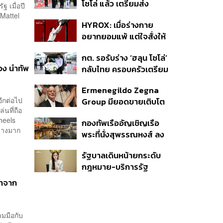
โซโล่ แล้ว เตรียมส่ง
 เมื่อปี
ชันสูตรหาสาเหตุการเสีย
Mattel
HYROX: เมื่อร่างกาย
ชีวิต
อยากยอมแพ้ แต่ใจสั่งให้
ไปต่อ นี่คือบททดสอบ
กต. รอรับร่าง ‘ฮลุน โซโล่’
Self-Commitment ที่น่า
อง นำทัพ
กลับไทย ครอบครัวเตรียม
ลอง
ชันสูตรสาเหตุการเสียชีวิต
Ermenegildo Zegna
ีกต่อไป
Group มียอดขายเติบโต
นที่ถือ
ขึ้น 10.3% ในไตรมาสที่ 2
Wheels
กองทัพเรืออัญเชิญเรือ
ของปีนี้
่างมาก
พระที่นั่งสุพรรณหงส์ ลง
น้ำซ้อมฝีพายเตรียมขบวน
รัฐบาลเดินหน้ายกระดับ
พยุหยาตราทางชลมารค ปี
กฎหมาย-บริการรัฐ
2569
คุ้มครองสิทธิผู้มีความ
มาจาก
หลากหลายทางเพศ ดัน
ความเท่าเทียมตั้งแต่
หลักสูตรในห้องเรียนถึงที่
วมมือกับ