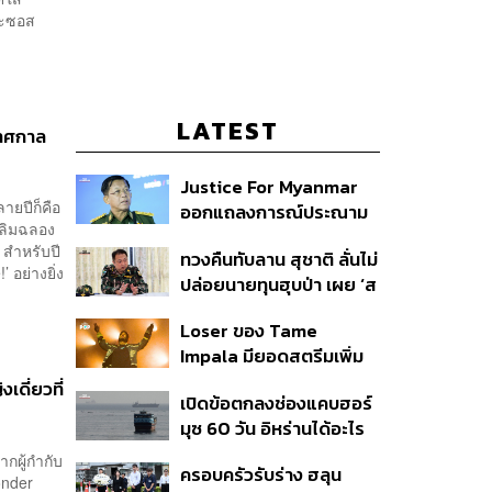
ละซอส
LATEST
เทศกาล
Justice For Myanmar
ลายปีก็คือ
ออกแถลงการณ์ประณาม
ฉลิมฉลอง
รัฐบาลไทย เชิญมินอ่อง
 สำหรับปี
ทวงคืนทับลาน สุชาติ ลั่นไม่
หล่ายเยือน เรียกร้องหยุด
 อย่างยิ่ง
ปล่อยนายทุนฮุบป่า เผย ‘ส
ให้ความชอบธรรมรัฐบาล
ตาร์เวลล์’ รื้อถอนเองคืบ
ทหาร
Loser ของ Tame
40% เตือนผู้ฝ่าฝืนเจอขั้น
Impala มียอดสตรีมเพิ่ม
เด็ดขาด
ขึ้น 456% หลังถูกใช้
ดี่ยวที่
เปิดข้อตกลงช่องแคบฮอร์
ประกอบ Spider-Man
มุซ 60 วัน อิหร่านได้อะไร
ทำไมสหรัฐฯ ถึงยอม
กผู้กำกับ
ครอบครัวรับร่าง ฮลุน
onder