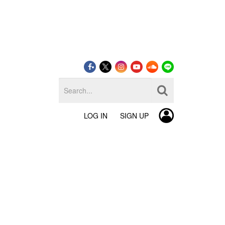
LOG IN
SIGN UP