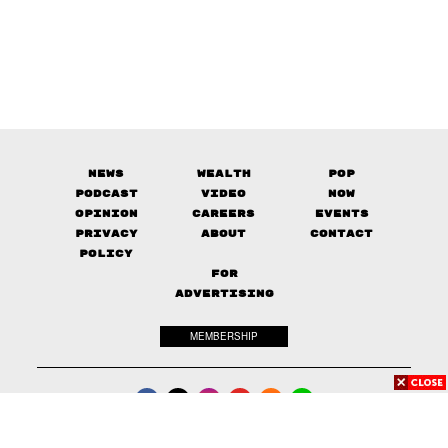
News
Wealth
Pop
Podcast
Video
Now
Opinion
Careers
Events
Privacy
About
Contact
Policy
FOR
ADVERTISING
MEMBERSHIP
© 2017-
2026
The Standard. All rights reserved.