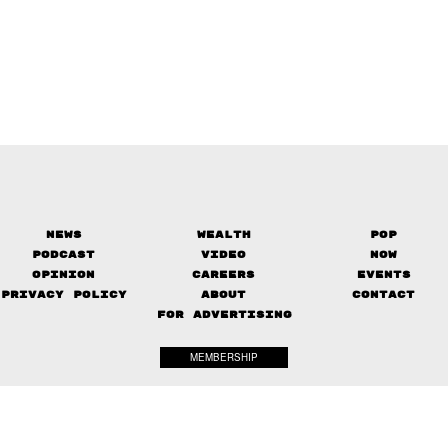
News
Wealth
Pop
Podcast
Video
Now
Opinion
Careers
Events
Privacy Policy
About
Contact
FOR ADVERTISING
MEMBERSHIP