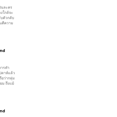
ป็นละคร
างใกล้จะ
ับตัวกลับ
รันตีความ
and
นการทำ
ปดาห์แล้ว
ือว่ากลุ่ม
ยม ถึงแม้
and