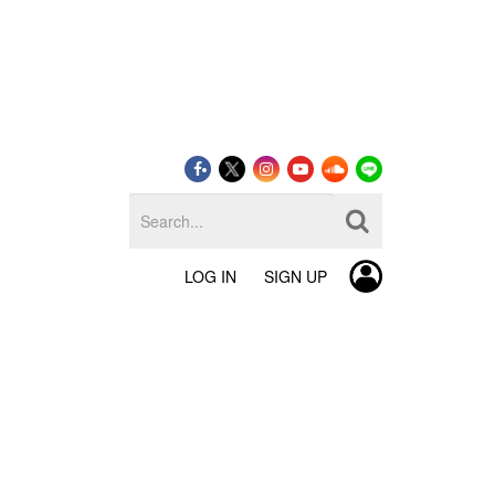
LOG IN
SIGN UP