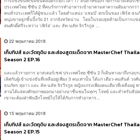
การแข่งขันที่เข้มข้นตลอดระยะเวลา 17 สัปดาห์ของรายการมาสเตอร์เ
ประเทศไทย ซีซัน 2 ที่คนรักการทำอาหารเข้ามาตามล่าความฝันมากกว่า
คนทั่วประเทศก็ได้ผู้ชนะแล้ว โดยตำแหน่ง ‘แชมป์’ ตกเป็นของ เฟิร์ส-ธนภ
หนุ่มขายลูกชิ้นปิ้งวัย 21 จากจังหวัดน่าน โดยในรอบสุดท้ายเป็นการแข่
สมศักดิ์ศรีระหว่าง ‘เฟิร์ส’ และ ลัท-นลัท จิรวีรกูล ...
22 พฤษภาคม 2018
เก็บทิปส์ แงะวัตถุดิบ และส่องสูตรเด็ดจาก MasterChef Thail
Season 2 EP.16
และแล้วรายการ มาสเตอร์เชฟ ประเทศไทย ซีซัน 2 ก็เดินทางมาถึงรอบ
เลิศกับผู้เข้าแข่งขันที่เหลืออยู่เพียง 3 คนเท่านั้น ได้แก่ เดียว-คมสันต์ วงศ์
ธนภัทร สุยาว และ ลัท-นลัท จิรวีรกูล หญิงแกร่งเพียงคนเดียวที่เหลืออยู่ พ
สามได้แสดงศักยภาพออกมาอย่างน่าชื่นชมในทุกๆ โจทย์ และสำหรับสัปดา
เขาจะต้องฝ่าฟันอีกโจทย์ไปให้ได้กับการทำอาหาร...
15 พฤษภาคม 2018
เก็บทิปส์ แงะวัตถุดิบ และส่องสูตรเด็ดจาก MasterChef Thail
Season 2 EP.15