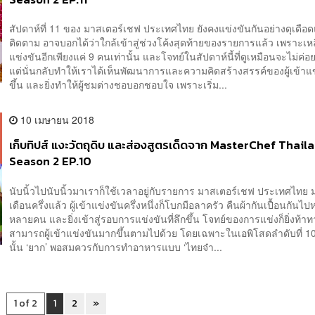
สัปดาห์ที่ 11 ของ มาสเตอร์เชฟ ประเทศไทย ยังคงแข่งขันกันอย่างดุเดือ
ติดตาม อาจบอกได้ว่าใกล้เข้าสู่ช่วงโค้งสุดท้ายของรายการแล้ว เพราะเหลื
แข่งขันอีกเพียงแค่ 9 คนเท่านั้น และโจทย์ในสัปดาห์นี้ที่ดูเหมือนจะไม่ค่
แต่นั่นกลับทำให้เราได้เห็นพัฒนาการและความคิดสร้างสรรค์ของผู้เข้าแ
ขึ้น และยิ่งทำให้ผู้ชมต่างชอบอกชอบใจ เพราะเริ่ม...
10 เมษายน 2018
เก็บทิปส์ แงะวัตถุดิบ และส่องสูตรเด็ดจาก MasterChef Thail
Season 2 EP.10
นับนิ้วไปนับนิ้วมาเราก็ใช้เวลาอยู่กับรายการ มาสเตอร์เชฟ ประเทศไทย 
เดือนครึ่งแล้ว ผู้เข้าแข่งขันครึ่งหนึ่งก็โบกมือลาครัว คืนผ้ากันเปื้อนกันไ
หลายคน และยิ่งเข้าสู่รอบการแข่งขันที่ลึกขึ้น โจทย์ของการแข่งก็ยิ่งท้
สามารถผู้เข้าแข่งขันมากขึ้นตามไปด้วย โดยเฉพาะในเอพิโสดลำดับที่ 10 น
นั้น ‘ยาก’ พอสมควรกับการทำอาหารแบบ ‘ไทยจ๋า...
1 of 2
1
2
»