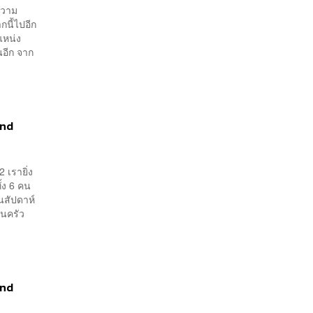
ความ
กนี้ไปอีก
แหน่ง
นอีก จาก
and
 เรายิ่ง
้ง 6 คน
นสัปดาห์
ในครัว
and