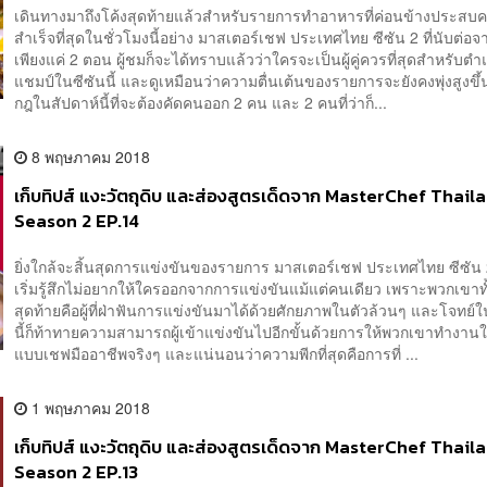
เดินทางมาถึงโค้งสุดท้ายแล้วสำหรับรายการทำอาหารที่ค่อนข้างประสบ
สำเร็จที่สุดในชั่วโมงนี้อย่าง มาสเตอร์เชฟ ประเทศไทย ซีซัน 2 ที่นับต่อจา
เพียงแค่ 2 ตอน ผู้ชมก็จะได้ทราบแล้วว่าใครจะเป็นผู้คู่ควรที่สุดสำหรับตำ
แชมป์ในซีซันนี้ และดูเหมือนว่าความตื่นเต้นของรายการจะยังคงพุ่งสูงขึ้
กฎในสัปดาห์นี้ที่จะต้องคัดคนออก 2 คน และ 2 คนที่ว่าก็...
8 พฤษภาคม 2018
เก็บทิปส์ แงะวัตถุดิบ และส่องสูตรเด็ดจาก MasterChef Thail
Season 2 EP.14
ยิ่งใกล้จะสิ้นสุดการแข่งขันของรายการ มาสเตอร์เชฟ ประเทศไทย ซีซัน 2
เริ่มรู้สึกไม่อยากให้ใครออกจากการแข่งขันแม้แต่คนเดียว เพราะพวกเขาทั
สุดท้ายคือผู้ที่ฝ่าฟันการแข่งขันมาได้ด้วยศักยภาพในตัวล้วนๆ และโจทย์ใ
นี้ก็ท้าทายความสามารถผู้เข้าแข่งขันไปอีกขั้นด้วยการให้พวกเขาทำงาน
แบบเชฟมืออาชีพจริงๆ และแน่นอนว่าความพีกที่สุดคือการที่ ...
1 พฤษภาคม 2018
เก็บทิปส์ แงะวัตถุดิบ และส่องสูตรเด็ดจาก MasterChef Thail
Season 2 EP.13