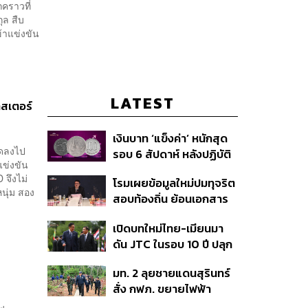
กคราวที่
ุล สืบ
้าแข่งขัน
LATEST
าสเตอร์
เงินบาท ‘แข็งค่า’ หนักสุด
ุดลงไป
รอบ 6 สัปดาห์ หลังปฏิบัติ
แข่งขัน
การแทรกแซงเยนของ
จึงไม่
โรมเผยข้อมูลใหม่ปมทุจริต
สหรัฐฯ-ญี่ปุ่น Standard
นุ่ม สอง
สอบท้องถิ่น ย้อนเอกสาร
Chartered เปิดเป้าสิ้นปีนี้
ประชุมปี 2567 พบชื่อ
จ่อแข็งต่อแตะ 32.50 บาท
เปิดบทใหม่ไทย-เมียนมา
อนุทิน จ่อสอบต่อเอี่ยว
ต่อดอลลาร์
ดัน JTC ในรอบ 10 ปี ปลุก
ตัดตอน ม.บูรพา หรือไม่
‘เส้นเลือดใหญ่’ ค้า
มท. 2 ลุยชายแดนสุรินทร์
ชายแดน ท่าเรือน้ำลึก
สั่ง กฟภ. ขยายไฟฟ้า
ทวาย
‘ปราสาทตาควาย–เนิน