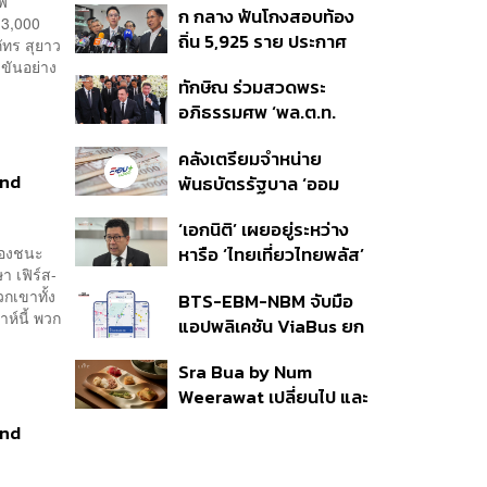
ชฟ
ก กลาง ฟันโกงสอบท้อง
350’ เสริมความมั่นคง
 3,000
ถิ่น 5,925 ราย ประกาศ
ชายแดน
ัทร สุยาว
บัญชีใหม่ 7 ส.ค. ส่วน 97
งขันอย่าง
ทักษิณ ร่วมสวดพระ
ราย รอ ป.ป.ช. ขีดเส้นแล้ว
อภิธรรมศพ ‘พล.ต.ท.
เสร็จ 31 ส.ค.
ผ่อน’ บิดา ‘พักตร์พิไล ทวี
คลังเตรียมจำหน่าย
สิน’ สิริอายุ 103 ปี แกนนำ
and
พันธบัตรรัฐบาล ‘ออม
เพื่อไทย-บุคคลหลาก
พลัส’ รอบถัดไป เร็วสุด 4
วงการร่วมอาลัย
‘เอกนิติ’ เผยอยู่ระหว่าง
ก.ย.นี้ อาจเพิ่มสัดส่วนการ
รองชนะ
หารือ ‘ไทยเที่ยวไทยพลัส’
ขายแบบ Small Lot First
ษา เฟิร์ส-
มีสิทธิใช้งบจากเงินกู้ 4
มากขึ้น
วกเขาทั้ง
BTS-EBM-NBM จับมือ
แสนล้าน มั่นใจงบต่อ ‘ไทย
ห์นี้ พวก
แอปพลิเคชัน ViaBus ยก
ช่วยไทย พลัส’ เฟส 2 มี
ระดับการติดตามตำแหน่ง
เพียงพอ
Sra Bua by Num
รถไฟฟ้า 3 สายแบบเรียล
Weerawat เปลี่ยนไป และ
ไทม์
นี่คือเหตุผลที่เราควรกลับ
and
ไปอีกครั้ง