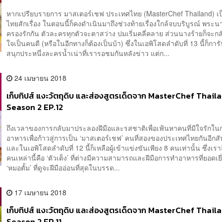
หากเปรียบรายการ มาสเตอร์เชฟ ประเทศไทย (MasterChef Thailand) เ
ไทยสักเรื่อง ในตอนนี้ก็คงดำเนินมาถึงช่วงท้ายเรื่องใกล้จบบริบูรณ์ พระน
ครองรักกัน ตัวละครทุกตัวจะตาสว่าง ปมเริ่มคลี่คลาย ส่วนนางร้ายก็จะกล
ใจเป็นคนดี (หรือในอีกทางก็ต้องเป็นบ้า) ซึ่งในเอพิโสดลำดับที่ 13 นี้ก็กา
สนุกประหนึ่งละครน้ำเน่าที่เรารอชมกันหลังข่าว แต่ก...
24 เมษายน 2018
เก็บทิปส์ แงะวัตถุดิบ และส่องสูตรเด็ดจาก MasterChef Thail
Season 2 EP.12
ถึงเวลาของการกลับมาประลองฝีมือและรสชาติเพื่อเฟ้นหาคนที่มีใจรักใ
อาหารเพื่อก้าวสู่การเป็น ‘มาสเตอร์เชฟ’ คนที่สองของประเทศไทยกันอีกสั
และในเอพิโสดลำดับที่ 12 นี้ก็เหลือผู้เข้าแข่งขันเพียง 8 คนเท่านั้น ซึ่งเราถ
คนเหล่านี้คือ ‘ตัวเต็ง’ ที่ต่างมีความสามารถและฝีมือการทำอาหารที่ยอดเยี่
‘หมอตั้ม’ ที่ดูจะฝีมืออ่อนที่สุดในบรรด...
17 เมษายน 2018
เก็บทิปส์ แงะวัตถุดิบ และส่องสูตรเด็ดจาก MasterChef Thail
Season 2 EP.11