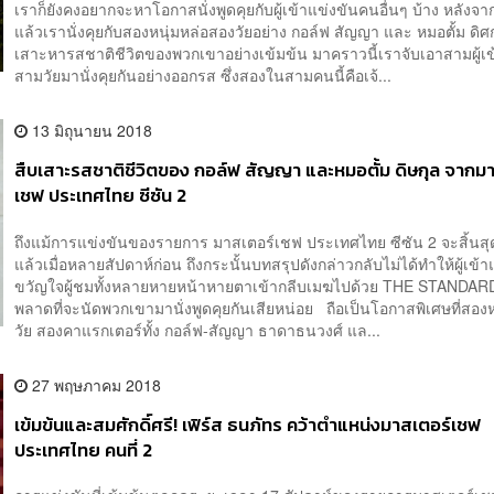
เราก็ยังคงอยากจะหาโอกาสนั่งพูดคุยกับผู้เข้าแข่งขันคนอื่นๆ บ้าง หลังจา
แล้วเรานั่งคุยกับสองหนุ่มหล่อสองวัยอย่าง กอล์ฟ สัญญา และ หมอตั้ม ดิศก
เสาะหารสชาติชีวิตของพวกเขาอย่างเข้มข้น มาคราวนี้เราจับเอาสามผู้เข
สามวัยมานั่งคุยกันอย่างออกรส ซึ่งสองในสามคนนี้คือเจ้...
13 มิถุนายน 2018
สืบเสาะรสชาติชีวิตของ กอล์ฟ สัญญา และหมอตั้ม ดิษกุล จากม
เชฟ ประเทศไทย ซีซัน 2
ถึงแม้การแข่งขันของรายการ มาสเตอร์เชฟ ประเทศไทย ซีซัน 2 จะสิ้นส
แล้วเมื่อหลายสัปดาห์ก่อน ถึงกระนั้นบทสรุปดังกล่าวกลับไม่ได้ทำให้ผู้เข้า
ขวัญใจผู้ชมทั้งหลายหายหน้าหายตาเข้ากลีบเมฆไปด้วย THE STANDARD 
พลาดที่จะนัดพวกเขามานั่งพูดคุยกันเสียหน่อย ถือเป็นโอกาสพิเศษที่สองห
วัย สองคาแรกเตอร์ทั้ง กอล์ฟ-สัญญา ธาดาธนวงศ์ แล...
27 พฤษภาคม 2018
เข้มข้นและสมศักดิ์ศรี! เฟิร์ส ธนภัทร คว้าตำแหน่งมาสเตอร์เชฟ
ประเทศไทย คนที่ 2