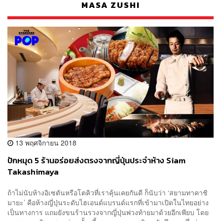
MASA ZUSHI
13 พฤศจิกายน 2018
ปักหมุด 5 ร้านอร่อยส่งตรงจากญี่ปุ่นประจำห้าง Siam
Takashimaya
ถ้าไม่นับห้างอิเซตันหรือโตคิวที่เราคุ้นเคยกันดี ก็นับว่า ‘สยามทาคาชิ
มายะ’ คือห้างญี่ปุ่นระดับไฮเอนด์แบรนด์แรกที่เข้ามาเปิดในไทยอย่าง
เป็นทางการ แถมยังขนร้านรวงจากญี่ปุ่นพ่วงท้ายมาด้วยอีกเพียบ โดย