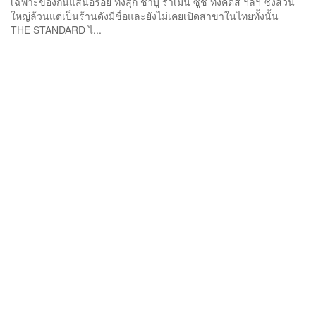
เฉพาะของกินแสนอร่อย ทั้งสุกี้ ชาบู ราเมน ซูชิ ทงคัตสึ ฯลฯ ซึ่งส่วน
ใหญ่ล้วนแต่เป็นร้านดังมีชื่อและยังไม่เคยเปิดสาขาในไทยทั้งนั้น
THE STANDARD ไ...