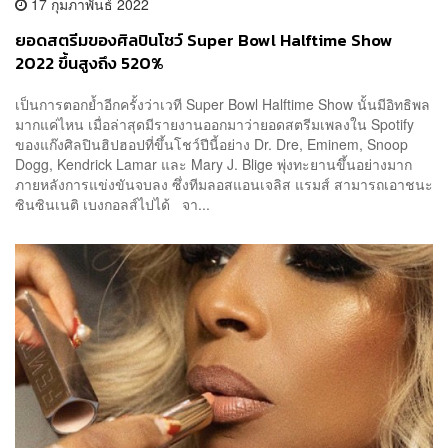
17 กุมภาพันธ์ 2022
ยอดสตรีมของศิลปินโชว์ Super Bowl Halftime Show
2022 ขึ้นสูงถึง 520%
เป็นการตอกย้ำอีกครั้งว่าเวที Super Bowl Halftime Show นั้นมีอิทธิพล
มากแค่ไหน เมื่อล่าสุดมีรายงานออกมาว่ายอดสตรีมเพลงใน Spotify
ของแก๊งศิลปินฮิปฮอปที่ขึ้นโชว์ปีนี้อย่าง Dr. Dre, Eminem, Snoop
Dogg, Kendrick Lamar และ Mary J. Blige พุ่งทะยานขึ้นอย่างมาก
ภายหลังการแข่งขันจบลง ซึ่งทีมลอสแอนเจลิส แรมส์ สามารถเอาชนะ
ซินซินเนติ เบงกอลส์ไปได้ จา...