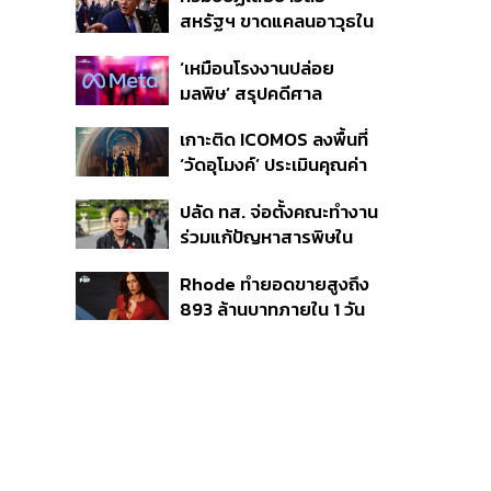
จังหวัดภูเก็ต’ ชอบด้วยขั้น
สหรัฐฯ ขาดแคลนอาวุธใน
ตอน
การทำสงครามกับอิหร่าน
‘เหมือนโรงงานปล่อย
เผยกำลังล่าตัวคนปล่อย
มลพิษ’ สรุปคดีศาล
ข่าว
นิวเม็กซิโก สั่งปรับ Meta ชี้
เกาะติด ICOMOS ลงพื้นที่
กระทบสุขภาพจิตเด็ก คุม
‘วัดอุโมงค์’ ประเมินคุณค่า
เข้ม AI Chatbot
ล้านนา ดันเชียงใหม่สู่
ปลัด ทส. จ่อตั้งคณะทำงาน
มรดกโลกปี 2570
ร่วมแก้ปัญหาสารพิษใน
แม่น้ำข้ามพรมแดนไทย-
Rhode ทำยอดขายสูงถึง
เมียนมา เล็งเริ่มถกนัดแรก
893 ล้านบาทภายใน 1 วัน
ส.ค.นี้
กับซัมเมอร์คอลเล็กชัน
ล่าสุด