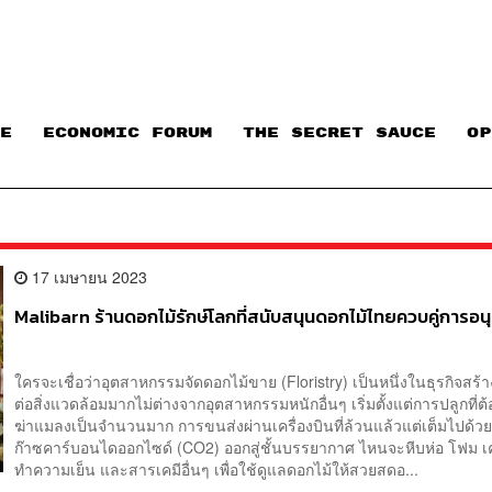
E
ECONOMIC FORUM
THE SECRET SAUCE​
OP
17 เมษายน 2023
Malibarn ร้านดอกไม้รักษ์โลกที่สนับสนุนดอกไม้ไทยควบคู่การอนุร
ใครจะเชื่อว่าอุตสาหกรรมจัดดอกไม้ขาย (Floristry) เป็นหนึ่งในธุรกิจสร้
ต่อสิ่งแวดล้อมมากไม่ต่างจากอุตสาหกรรมหนักอื่นๆ เริ่มตั้งแต่การปลูกที่ต
ฆ่าแมลงเป็นจำนวนมาก การขนส่งผ่านเครื่องบินที่ล้วนแล้วแต่เต็มไปด้ว
ก๊าซคาร์บอนไดออกไซด์ (CO2) ออกสู่ชั้นบรรยากาศ ไหนจะหีบห่อ โฟม เค
ทำความเย็น และสารเคมีอื่นๆ เพื่อใช้ดูแลดอกไม้ให้สวยสดอ...