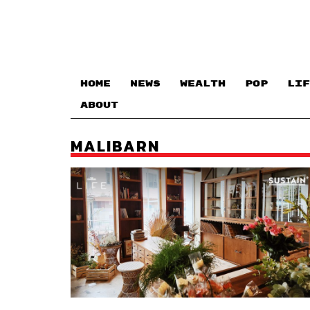
HOME
NEWS
WEALTH
POP
LIF
ABOUT
MALIBARN