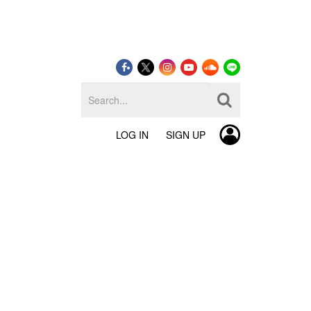
LOG IN
SIGN UP