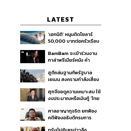
LATEST
‘เอกนิติ’ หนุนติดโซลาร์
50,000 บาทต่อครัวเรือน
พร้อมดึง ‘ออมสิน-ธอส.’
BamBam จะเข้าร่วมงาน
ปล่อยกู้ดอกเบี้ยต่ำ เร่ง
กาล่าพรีเมียร์หนัง คำ
ออกโครงการภายใน 1
สารภาพของหมอผี
เดือน
ฮูตีถล่มฐานทัพรัฐบาล
เยเมน สงครามกำลังเสี่ยง
ปะทุอีกครั้งหรือไม่?
ศุภจีขอดูความเหมาะสม ใช้
งบประมาณหรือเงินกู้ ‘ไทย
เที่ยวไทยพลัส’ บอกหากมี
ศาลอาญาทุจริต ยกฟ้อง
‘ไทยช่วยไทยพลัส เฟส 2’
คดีฟ้องอธิบดีกรมการ
ไม่จำเป็นต้องออกพร้อมกัน
ปกครอง ชี้ย้าย ‘อดีตปลัด
ทรัมป์ปฏิเสธข่าวลือ