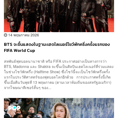
14 พฤษภาคม 2026
BTS จะขึ้นแสดงในฐานะเฮดไลเนอร์โชว์พักครึ่งครั้งแรกของ
FIFA World Cup
สหพันธ์ฟุตบอลนานาชาติ หรือ FIFA ประกาศอย่างเป็นทางการว่า
BTS, Madonna และ Shakira จะขึ้นเป็นศิลปินเฮดไลเนอร์ที่ร่วมแสดง
ในช่วงโชว์พักครึ่ง (Halftime Show) ซึ่งโชว์นี้จะเป็นโชว์พักครึ่งครั้ง
แรกในประวัติศาสตร์ของฟุตบอลโลกอีกด้วย การประกาศครั้งนี้เกิด
ขึ้นเมื่อคืนวันพุธที่ 13 พฤษภาคม (ตามเวลาท้องถิ่นของสหรัฐอเมริกา)
จากโฆษณาทีเซอร์สั้นๆ ของ...