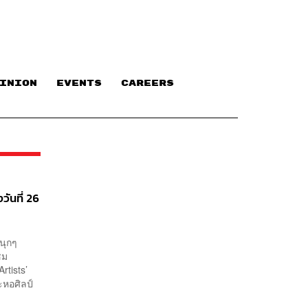
INION
EVENTS
CAREERS
ันที่ 26
นุกๆ
ชม
rtists’
ะหอศิลป์