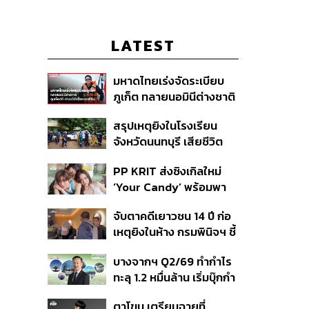
LATEST
มหาดไทยเร่งจัดระเบียบ
ภูเก็ต ทลายนอมินีต่างชาติ
คุมเจ็ตสกี สางบริษัทฮุบ
สรุปเหตุยิงในโรงเรียน
ที่ดิน เคลียร์ใบอนุญาต
จังหวัดนนทบุรี เสียชีวิต
โรงแรมค้าง 7 ปี
รวม 8 ราย โฆษก ตร. เผย
PP KRIT ส่งซิงเกิลใหม่
ปมค้นประวัติคดีกราดยิงที่
‘Your Candy’ พร้อมพา
สหรัฐฯ
ต้าเหนิง และ ณิชา ร่วมมิว
จับตาคดีเยาวชน 14 ปี ก่อ
สิกวิดีโอ
เหตุยิงในห้าง กรมพินิจฯ ชี้
ประพฤติดี-รับการรักษาต่อ
บางจากฯ Q2/69 ทำกำไร
เนื่อง ประเมินปล่อยตัว
ทะลุ 1.2 หมื่นล้าน เริ่มบุ๊กกำ
ไร ‘SAF’ เชิงพาณิชย์ครั้ง
ตาโขน เตรียมฉายที่