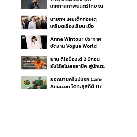
แรก หนุนรายได้ครึ่งปีทะลุ
เทศกาลภาพยนตร์ไทย ณ
3.2 แสนล้าน
ประเทศบราซิล
นายกฯ เผยเด็กก่อเหตุ
เครียดเรื่องเรียน เชื่อ
เตรียมการเป็นขั้นตอน ชี้มี
Anna Wintour ประกาศ
กระสุนอีกกว่า 30 นัด หาก
จัดงาน Vogue World
ไม่จบชีวิตตัวเองอาจสูญ
2027 ที่ซานฟรานซิสโก
เสียเพิ่ม
ยาน ดิโอม็องเด้ 2 ปีก่อน
ยังไร้สโมสรอาชีพ สู่นักเตะ
ค่าตัว 125 ล้านยูโร กับคำ
ยอดขายครึ่งปีแรก Cafe
สัญญาถึงน้องสาวผู้ล่วง
Amazon โตทะลุสถิติ 117
ลับ
ล้านแก้ว หนุนธุรกิจไลฟ์
สไตล์ OR โตต่อเนื่อง