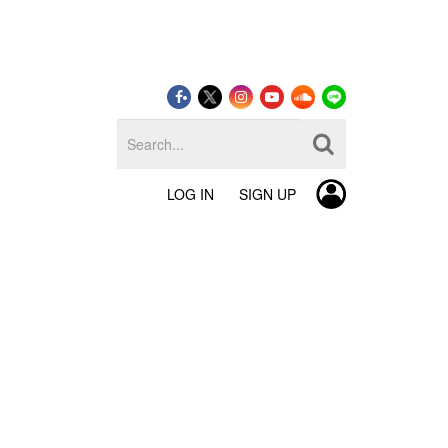
LOG IN
SIGN UP