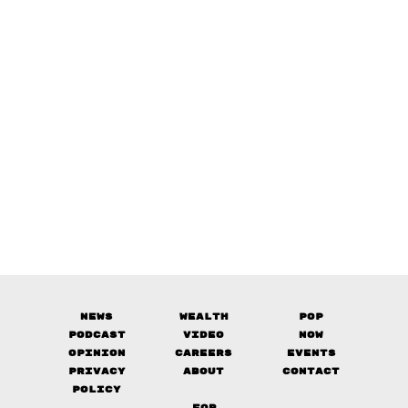
News
Wealth
Pop
Podcast
Video
Now
Opinion
Careers
Events
Privacy
About
Contact
Policy
FOR