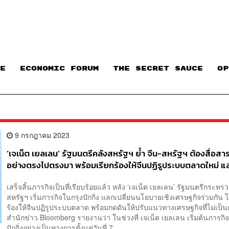
E
ECONOMIC FORUM
THE SECRET SAUCE​
OP
9 กรกฎาคม 2023
‘เจเน็ต เยลเลน’ รัฐมนตรีคลังสหรัฐฯ ย้ำ จีน-สหรัฐฯ ต้องสื่อสา
อย่างตรงไปตรงมา พร้อมเรียกร้องให้จีนปฏิรูประบบตลาดใหม่ แ
ให้ปรับแนวทางเศรษฐกิจที่ไม่เป็นธรรม
เสร็จสิ้นภารกิจเป็นที่เรียบร้อยแล้ว หลัง ‘เจเน็ต เยลเลน’ รัฐมนตรีกระทร
สหรัฐฯ เริ่มภารกิจในกรุงปักกิ่ง แลกเปลี่ยนนโยบายเชิงเศรษฐกิจร่วมกัน 
ร้องให้จีนปฏิรูประบบตลาด พร้อมกดดันให้ปรับแนวทางเศรษฐกิจที่ไม่เป
สำนักข่าว Bloomberg รายงานว่า ในช่วงที่ เจเน็ต เยลเลน เริ่มต้นภารกิจ
ปักกิ่งอย่างเป็นทางการตั้งแต่วันที่ 7 ...