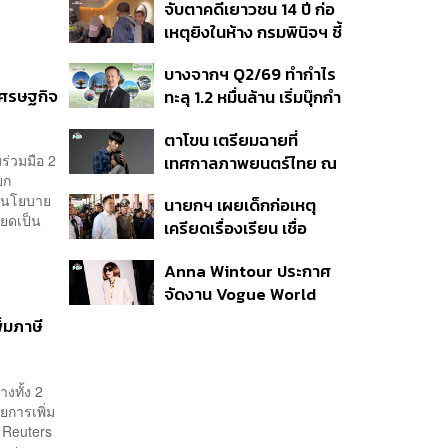
จับตาคดีเยาวชน 14 ปี ก่อ
สิกวิดีโอ
เหตุยิงในห้าง กรมพินิจฯ ชี้
ประพฤติดี-รับการรักษาต่อ
บางจากฯ Q2/69 ทำกำไร
เนื่อง ประเมินปล่อยตัว
เศรษฐกิจ
ทะลุ 1.2 หมื่นล้าน เริ่มบุ๊กกำ
ไร ‘SAF’ เชิงพาณิชย์ครั้ง
ตาโขน เตรียมฉายที่
แรก หนุนรายได้ครึ่งปีทะลุ
ร่วมมือ 2
เทศกาลภาพยนตร์ไทย ณ
3.2 แสนล้าน
ยก
ประเทศบราซิล
กับนโยบาย
นายกฯ เผยเด็กก่อเหตุ
ยดเป็น
เครียดเรื่องเรียน เชื่อ
เตรียมการเป็นขั้นตอน ชี้มี
Anna Wintour ประกาศ
กระสุนอีกกว่า 30 นัด หาก
จัดงาน Vogue World
ไม่จบชีวิตตัวเองอาจสูญ
2027 ที่ซานฟรานซิสโก
เสียเพิ่ม
่มภาษี
งทั้ง 2
ยการเพิ่ม
 Reuters