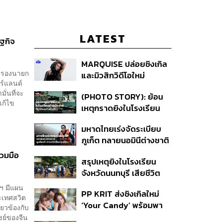
LATEST
ษฐกิจ
MARQUISE ปล่อยซิงเกิล
อ รองนายก
และมิวสิกวิดีโอใหม่
อร์แลนด์
IRONIC ที่เสียดสีความ
มั่นที่จะ
(PHOTO STORY): ย้อน
สัมพันธ์สุด Toxic
แก้ไข
เหตุกราดยิงในโรงเรียน
ต่างประเทศ ที่ผู้ก่อเหตุเป็น
มหาดไทยเร่งจัดระเบียบ
นักเรียน
ภูเก็ต ทลายนอมินีต่างชาติ
คุมเจ็ตสกี สางบริษัทฮุบ
่วมมือ
สรุปเหตุยิงในโรงเรียน
ที่ดิน เคลียร์ใบอนุญาต
จังหวัดนนทบุรี เสียชีวิต
โรงแรมค้าง 7 ปี
รวม 8 ราย โฆษก ตร. เผย
ฯ มีแผน
PP KRIT ส่งซิงเกิลใหม่
ปมค้นประวัติคดีกราดยิงที่
ะเทศสวิต
‘Your Candy’ พร้อมพา
สหรัฐฯ
่ยวข้องกับ
ต้าเหนิง และ ณิชา ร่วมมิว
ชย์ของจีน