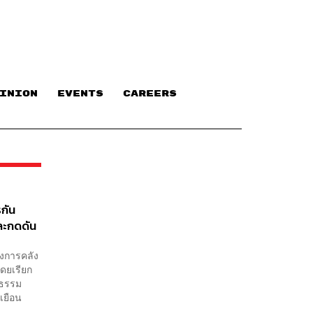
INION
EVENTS
CAREERS
รกัน
ละกดดัน
วงการคลัง
โดยเรียก
็นธรรม
เยือน