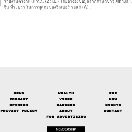
รายงานตรงกันในวันนี้ (2 มิ.ย.) โดยอ้างอิงข้อมูลจากสำนักข่าว Xinhua
จีน ที่ระบุว่า ในการพูดคุยของวิลเบอร์ รอสส์ (W...
News
Wealth
Pop
Podcast
Video
Now
Opinion
Careers
Events
Privacy Policy
About
Contact
FOR ADVERTISING
MEMBERSHIP