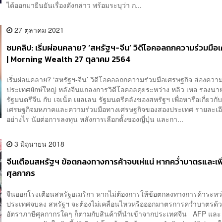
ได้ออกมายืนยันเรื่องดังกล่าว พร้อมระบุว่า ก...
27 ตุลาคม 2021
ชมคลิป: เริ่มผ่อนคลาย? ‘สหรัฐฯ-จีน’ วิดีโอคอลถกความร่วมมือ
| Morning Wealth 27 ตุลาคม 2564
เริ่มผ่อนคลาย? ‘สหรัฐฯ-จีน’ วิดีโอคอลถกความร่วมมือเศรษฐกิจ ส่องความ
ประเทศยักษ์ใหญ่ หลังจีนแถลงการวิดีโอคอลคุยระหว่าง หลิว เหอ รองนา
รัฐมนตรีจีน กับ เจเน็ต เยลเลน รัฐมนตรีคลังของสหรัฐฯ เพื่อหารือเกี่ยว
เศรษฐกิจมหภาคและความร่วมมือทางเศรษฐกิจของสองประเทศ รายละเอี
อย่างไร นัยต่อการลงทุน หลังการเลือกตั้งของญี่ปุ่น และกา...
3 มิถุนายน 2018
จีนเตือนสหรัฐฯ ข้อตกลงทางการค้าจบเห่แน่ หากคว่ำบาตรและเพิ
ศุลกากร
จีนออกโรงเตือนสหรัฐอเมริกา หากไม่ต้องการให้ข้อตกลงทางการค้าระหว่า
ประเทศจบลง สหรัฐฯ จะต้องไม่เคลื่อนไหวหรือออกมาตรการคว่ำบาตรด้ว
อัตราภาษีศุลกากรใดๆ ก็ตามกับสินค้าที่นำเข้าจากประเทศจีน AFP และ