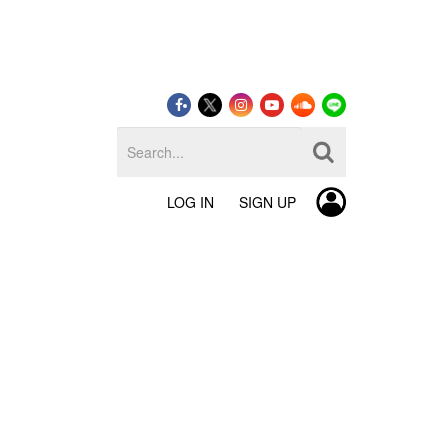
LOG IN
SIGN UP