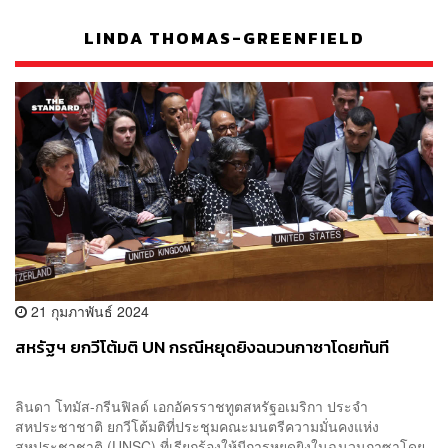
LINDA THOMAS-GREENFIELD
21 กุมภาพันธ์ 2024
สหรัฐฯ ยกวีโต้มติ UN กรณีหยุดยิงฉนวนกาซาโดยทันที
ลินดา โทมัส-กรีนฟิลด์ เอกอัครราชทูตสหรัฐอเมริกา ประจำ
สหประชาชาติ ยกวีโต้มติที่ประชุมคณะมนตรีความมั่นคงแห่ง
สหประชาชาติ (UNSC) ที่เรียกร้องให้มีการหยุดยิงในฉนวนกาซาโดย