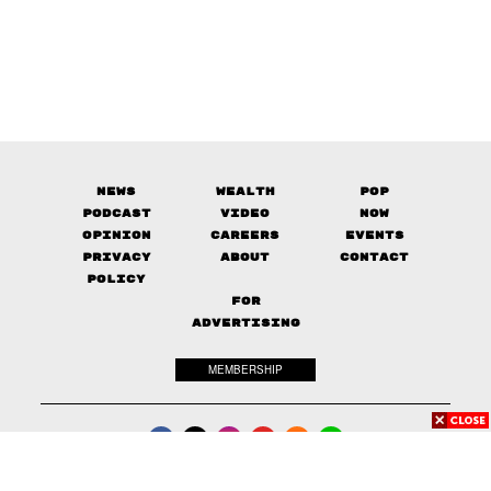
News
Wealth
Pop
Podcast
Video
Now
Opinion
Careers
Events
Privacy
About
Contact
Policy
FOR
ADVERTISING
MEMBERSHIP
© 2017-
2026
The Standard. All rights reserved.