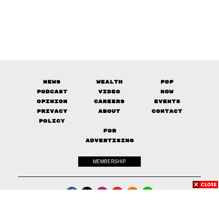
News
Wealth
Pop
Podcast
Video
Now
Opinion
Careers
Events
Privacy
About
Contact
Policy
FOR
ADVERTISING
MEMBERSHIP
© 2017-
2026
The Standard. All rights reserved.