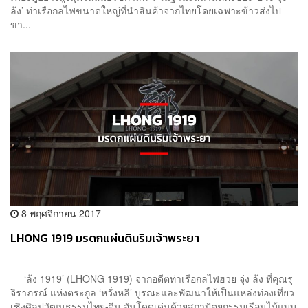
ล้ง’ ท่าเรือกลไฟขนาดใหญ่ที่นำสินค้าจากไทยโดยเฉพาะข้าวส่งไป
ขา...
8 พฤศจิกายน 2017
LHONG 1919 มรดกแผ่นดินริมเจ้าพระยา
‘ล้ง 1919’ (LHONG 1919) จากอดีตท่าเรือกลไฟฮวย จุ่ง ล้ง ที่คุณรุ
จิราภรณ์ แห่งตระกูล ‘หวั่งหลี’ บูรณะและพัฒนาให้เป็นแหล่งท่องเที่ยว
เชิงศิลปวัฒนธรรมไทย-จีน อันโดดเด่นด้วยสถาปัตยกรรมเรือนไม้แบบ