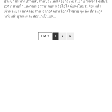
ประชาชนทั่วไปร่วมสืบสานประเพณีลอยกระทงในงาน ‘River Festival
2017 สายน้ำแห่งวัฒนธรรม’ กับท่าเรือไฮไลต์แห่งใหม่ริมฝั่งแม่น้ำ
เจ้าพระยา เขตคลองสาน จากอดีตท่าเรือกลไฟฮวย จุ่ง ล้ง ที่ตระกูล
‘หวั่งหลี’ บูรณะและพัฒนาเป็นแห...
1 of 2
1
2
»