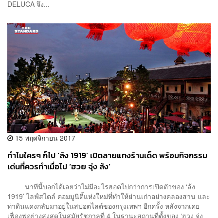
DELUCA จึง...
15 พฤศจิกายน 2017
ทำไมใครๆ ก็ไป ‘ล้ง 1919’ เปิดลายแทงร้านเด็ด พร้อมกิจกรรม
เด่นที่ควรทำเมื่อไป ‘ฮวย จุ่ง ล้ง’
นาทีนี้บอกได้เลยว่าไม่มีอะไรฮอตไปกว่าการเปิดตัวของ ‘ล้ง
1919’ ไลฟ์สไตล์ คอมมูนิตี้แห่งใหม่ที่ทำให้ย่านเก่าอย่างคลองสาน และ
ท่าดินแดงกลับมาอยู่ในสปอตไลต์ของกรุงเทพฯ อีกครั้ง หลังจากเคย
เฟื่องฟูอย่างสูงสุดในสมัยรัชกาลที่ 4 ในฐานะสถานที่ตั้งของ ‘ฮวง จุ่ง