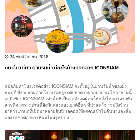
24 พฤศจิกายน 2018
กิน ดื่ม เที่ยว ย่านริมน้ำ มีอะไรบ้างนอกจาก ICONSIAM
แม้อภิมหาโปรเจกต์อย่าง ICONSIAM จะตั้งอยู่ในย่านริมน้ำของฝั่ง
ธนบุรี ที่รายล้อมด้วยโรงแรมหรูระดับห้าดาวมากมาย แต่ใช่ว่าย่านนี้
จะมีเพียง ICONSIAM เท่านั้นที่เป็นจุดดึงดูดผู้คนให้หลั่งไหลมาจากทั่ว
สารทิศ เพราะย่านนี้ยังมีแหล่งแฮงเอาต์อื่นๆ ที่น่าสนใจ รวมถึงร้าน
อาหารเก่าแก่ที่เปิดมาหลายสิบปี รอคอยให้ทุกคนเข้าไปค้นหาและลิ้ม
ลองรสชาติอาหารที่แม้ไม่หรูหรา แ...