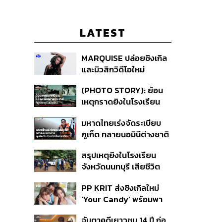
LATEST
MARQUISE ปล่อยซิงเกิล
และมิวสิกวิดีโอใหม่
IRONIC ที่เสียดสีความ
(PHOTO STORY): ย้อน
สัมพันธ์สุด Toxic
เหตุกราดยิงในโรงเรียน
ต่างประเทศ ที่ผู้ก่อเหตุเป็น
มหาดไทยเร่งจัดระเบียบ
นักเรียน
ภูเก็ต ทลายนอมินีต่างชาติ
คุมเจ็ตสกี สางบริษัทฮุบ
สรุปเหตุยิงในโรงเรียน
ที่ดิน เคลียร์ใบอนุญาต
จังหวัดนนทบุรี เสียชีวิต
โรงแรมค้าง 7 ปี
รวม 8 ราย โฆษก ตร. เผย
PP KRIT ส่งซิงเกิลใหม่
ปมค้นประวัติคดีกราดยิงที่
‘Your Candy’ พร้อมพา
สหรัฐฯ
ต้าเหนิง และ ณิชา ร่วมมิว
จับตาคดีเยาวชน 14 ปี ก่อ