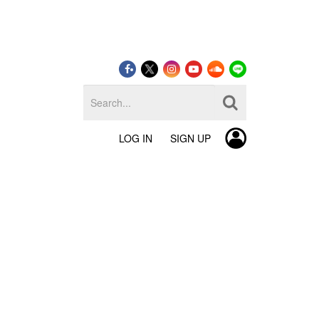
LOG IN
SIGN UP