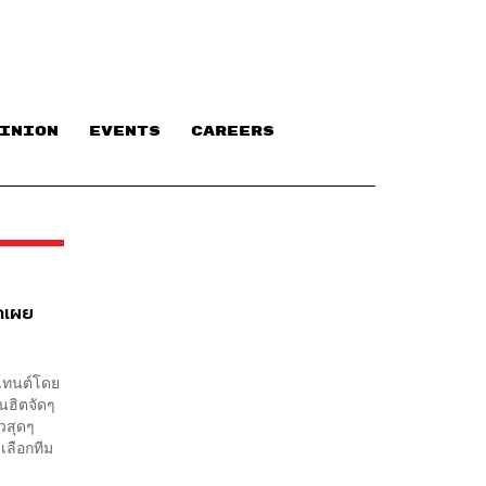
INION
EVENTS
CAREERS
ิดเผย
นเทนต์โดย
ูนฮิตจัดๆ
ัวสุดๆ
เลือกทีม