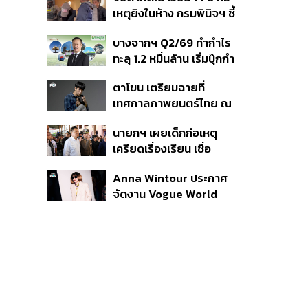
สิกวิดีโอ
เหตุยิงในห้าง กรมพินิจฯ ชี้
ประพฤติดี-รับการรักษาต่อ
บางจากฯ Q2/69 ทำกำไร
เนื่อง ประเมินปล่อยตัว
ทะลุ 1.2 หมื่นล้าน เริ่มบุ๊กกำ
ไร ‘SAF’ เชิงพาณิชย์ครั้ง
ตาโขน เตรียมฉายที่
แรก หนุนรายได้ครึ่งปีทะลุ
เทศกาลภาพยนตร์ไทย ณ
3.2 แสนล้าน
ประเทศบราซิล
นายกฯ เผยเด็กก่อเหตุ
เครียดเรื่องเรียน เชื่อ
เตรียมการเป็นขั้นตอน ชี้มี
Anna Wintour ประกาศ
กระสุนอีกกว่า 30 นัด หาก
จัดงาน Vogue World
ไม่จบชีวิตตัวเองอาจสูญ
2027 ที่ซานฟรานซิสโก
เสียเพิ่ม