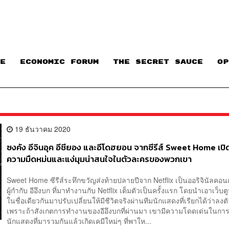
E
ECONOMIC FORUM
THE SECRET SAUCE​
OP
19 ธันวาคม 2020
ซงคัง อีจินอุค อีชียอง และอีโดฮยอน จากซีรีส์ Sweet Home เป
ความมืดหม่นและแง่มุมน่าสนใจในตัวละครของพวกเขา
Sweet Home ซีรีส์ระทึกขวัญส่งท้ายปลายปีจาก Netflix เป็นออริจินัลคอ
ผู้กำกับ อีอึงบก ที่มาทำงานกับ Netflix เต็มตัวเป็นครั้งแรก โดยนำเอาเว็บต
ในชื่อเดียวกันมาปรับเปลี่ยนให้มีชีวิตจริงผ่านทีมนักแสดงที่เรียกได้ว่าลงต
เพราะถ้าสังเกตการทำงานของอีอึงบกที่ผ่านมา เขามีความโดดเด่นในการ
นักแสดงที่มารวมกันแล้วเกิดเคมีใหม่ๆ ที่พาให...