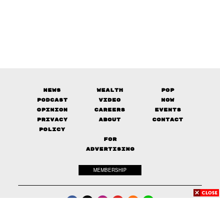
News
Wealth
Pop
Podcast
Video
Now
Opinion
Careers
Events
Privacy
About
Contact
Policy
FOR
ADVERTISING
MEMBERSHIP