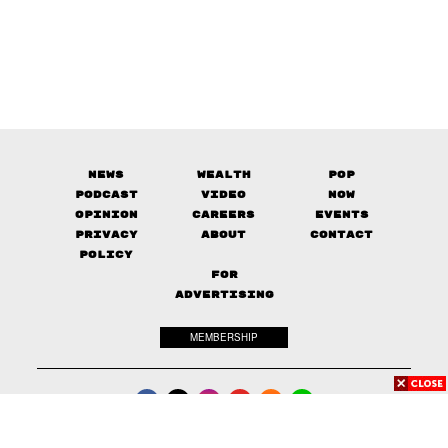
News
Wealth
Pop
Podcast
Video
Now
Opinion
Careers
Events
Privacy
About
Contact
Policy
FOR
ADVERTISING
MEMBERSHIP
© 2017-
2026
The Standard. All rights reserved.