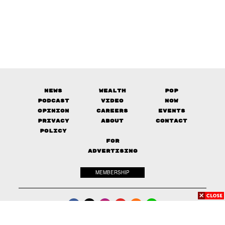
News
Wealth
Pop
Podcast
Video
Now
Opinion
Careers
Events
Privacy
About
Contact
Policy
FOR
ADVERTISING
MEMBERSHIP
© 2017-
2026
The Standard. All rights reserved.