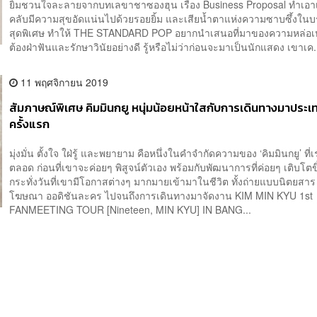
ยิ้มชวนใจละลายจากบทเลขาชาซองฮุน เรื่อง Business Proposal ทำเอ
คลับมีความสุขอัดแน่นไปด้วยรอยยิ้ม และเสียน้ำตาแห่งความซาบซึ้งใ
สุดพิเศษ ทำให้ THE STANDARD POP อยากนำเสนอที่มาของความหล่อเห
ต้องฝ่าฟันและรักษาวินัยอย่างดี รู้หรือไม่ว่าก่อนจะมาเป็นนักแสดง เขาเค.
11 พฤศจิกายน 2019
สัมภาษณ์พิเศษ คิมมินกยู หนุ่มน้อยหน้าใสกับการเดินทางมาประ
ครั้งแรก
มุ่งมั่น ตั้งใจ ใฝ่รู้ และพยายาม คือหนึ่งในคำจำกัดความของ ‘คิมมินกยู’ ที่
ตลอด ก่อนที่เขาจะค่อยๆ พิสูจน์ตัวเอง พร้อมกับพัฒนาการที่ค่อยๆ เติบโต
กระทั่งวันที่เขามีโอกาสต่างๆ มากมายเข้ามาในชีวิต ทั้งถ่ายแบบนิตยสาร
โฆษณา ออดิชันละคร ไปจนถึงการเดินทางมาจัดงาน KIM MIN KYU 1st
FANMEETING TOUR [Nineteen, MIN KYU] IN BANG...