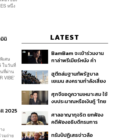
ES หนึ่ง
LATEST
ินิ
BamBam จะเข้าร่วมงาน
พิเศษ
กาล่าพรีเมียร์หนัง คำ
ในวันที่
สารภาพของหมอผี
นที่ผ่าน
ฮูตีถล่มฐานทัพรัฐบาล
UR VIBE’
เยเมน สงครามกำลังเสี่ยง
ปะทุอีกครั้งหรือไม่?
ศุภจีขอดูความเหมาะสม ใช้
งบประมาณหรือเงินกู้ ‘ไทย
เที่ยวไทยพลัส’ บอกหากมี
all 2025
ศาลอาญาทุจริต ยกฟ้อง
‘ไทยช่วยไทยพลัส เฟส 2’
คดีฟ้องอธิบดีกรมการ
ไม่จำเป็นต้องออกพร้อมกัน
ปกครอง ชี้ย้าย ‘อดีตปลัด
่าง
ทรัมป์ปฏิเสธข่าวลือ
่วมถ่าย
จังหวัดภูเก็ต’ ชอบด้วยขั้น