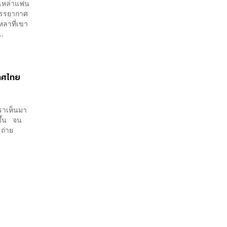
าเหล่าแฟน
นบรรยากาศ
ลาที่เขา
..
เทศไทย
เราเห็นมา
ขึ้น จน
 ถ่าย