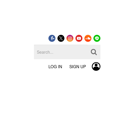
LOG IN
SIGN UP