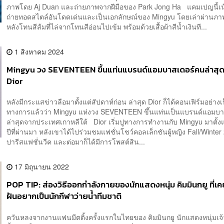
ภาพโดย Aj Duan และถ่ายภาพจากฝีมือของ Park Jong Ha แคมเปญนี้เ
ถ่ายทอดสไตล์อันโดดเด่นและเป็นเอกลักษณ์ของ Mingyu โดยเล่าผ่านภา
หลังโทนสีส้มที่ไล่จากโทนสีอ่อนไปเข้ม พร้อมด้วยเสื้อผ้าสีน้ำเงินที...
1 สิงหาคม 2024
Mingyu วง SEVENTEEN ขึ้นแท่นแบรนด์แอมบาสเดอร์คนล่าสุ
Dior
หลังมีกระแสข่าวลือมาตั้งแต่สัปดาห์ก่อน ล่าสุด Dior ก็ได้คอนเฟิร์มอย่างเ
ทางการแล้วว่า Mingyu แห่งวง SEVENTEEN ขึ้นแท่นเป็นแบรนด์แอมบ
ล่าสุดจากประเทศเกาหลีใต้ Dior เริ่มปูทางการทำงานกับ Mingyu มาตั้งแ
ปีที่ผ่านมา หลังเขาได้ไปร่วมชมแฟชั่นโชว์คอลเล็กชันผู้หญิง Fall/Winter 
ปารีสแฟชั่นวีค และต่อมาก็ได้มีการโพสต์สิน...
17 มิถุนายน 2022
POP TIP: ส่องวิธีออกกำลังกายของนักแสดงหนุ่ม คิมมินกยู ที่เ
ฝันอยากเป็นนักกีฬาว่ายน้ำทีมชาติ
ควันหลงจากงานแฟนมีตติ้งครั้งแรกในไทยของ คิมมินกยู นักแสดงหนุ่มเจ