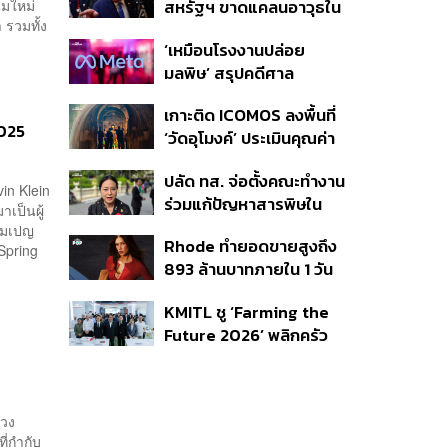
ิมใหม่
สหรัฐฯ ขาดแคลนอาวุธใน
ตอน
 รวมทั้ง
การทำสงครามกับอิหร่าน
‘เหมือนโรงงานปล่อย
เผยกำลังล่าตัวคนปล่อย
มลพิษ’ สรุปคดีศาล
ข่าว
นิวเม็กซิโก สั่งปรับ Meta ชี้
เกาะติด ICOMOS ลงพื้นที่
กระทบสุขภาพจิตเด็ก คุม
2025
‘วัดอุโมงค์’ ประเมินคุณค่า
เข้ม AI Chatbot
ล้านนา ดันเชียงใหม่สู่
ปลัด ทส. จ่อตั้งคณะทำงาน
มรดกโลกปี 2570
in Klein
ร่วมแก้ปัญหาสารพิษใน
าเป็นผู้
แม่น้ำข้ามพรมแดนไทย-
คมเปญ
Rhode ทำยอดขายสูงถึง
เมียนมา เล็งเริ่มถกนัดแรก
Spring
893 ล้านบาทภายใน 1 วัน
ส.ค.นี้
กับซัมเมอร์คอลเล็กชัน
KMITL ชู ‘Farming the
ล่าสุด
Future 2026’ พลิกครัว
โลก สู่เกษตร-อาหารยั่งยืน
ด้วย One Health
 วง
ี่กำกับ