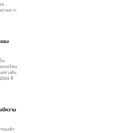
น้น
พถ่ายฉาก
ดของ
ป็น
าสเดอร์คน
ต่ช่วงต้น
2024 ที่
คยมีความ
้าของลัก