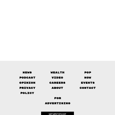
News
Wealth
Pop
Podcast
Video
Now
Opinion
Careers
Events
Privacy
About
Contact
Policy
FOR
ADVERTISING
MEMBERSHIP