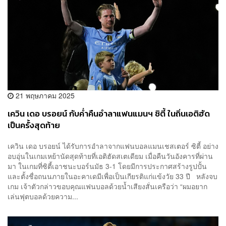
21 พฤษภาคม 2025
เควิน เดอ บรอยน์ กับค่ำคืนอำลาแฟนแมนฯ ซิตี้ ในถิ่นเอติฮัด
เป็นครั้งสุดท้าย
เควิน เดอ บรอยน์ ได้รับการอำลาจากแฟนบอลแมนเชสเตอร์ ซิตี้ อย่าง
อบอุ่นในเกมเหย้านัดสุดท้ายที่เอติฮัดสเตเดียม เมื่อคืนวันอังคารที่ผ่าน
มา ในเกมที่ซิตี้เอาชนะบอร์นมัธ 3-1 โดยมีการประกาศสร้างรูปปั้น
และตั้งชื่อถนนภายในอะคาเดมีเพื่อเป็นเกียรติแก่แข้งวัย 33 ปี หลังจบ
เกม เจ้าตัวกล่าวขอบคุณแฟนบอลด้วยน้ำเสียงสั่นเครือว่า “ผมอยาก
เล่นฟุตบอลด้วยความ...