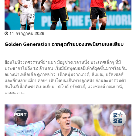
11 กรกฎาคม 2026
Golden Generation ฉากสุดท้ายของเทพนิยายเบลเยียม
ย้อนไปห้วงทศวรรษที่ผ่านมา มีอยู่ช่วงเวลาหนึ่ง ประเทศเล็กๆ ที่มี
ประชากรไม่ถึง 12 ล้านคน เริ่มมีนักฟุตบอลฝีเท้าดีผุดขึ้นมาพร้อมกัน
อย่างน่าเหลือเชื่อ ดูภาพข่าว เด็กหนุ่มจากเกงค์, ลีแยฌ, บรัสเซลส์
และอีกหลายเมือง ค่อยๆ เติบโตบนเส้นทางลูกหนัง ก่อนจะมารวมตัว
กันในสีเสื้อทีมชาติเบลเยียม ติโบต์ กูร์กตัวส์, แวงซองต์ กอมปานี,
เอเดน อา...