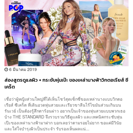
6 มีนาคม 2019
ส่องสูตรดูแลผิว + กระชับหุ่นเป๊ะ ของเหล่านางฟ้าวิกตอเรียส์ ซี
เคร็ต
เชื่อว่าผู้หญิงส่วนใหญ่ที่ได้เห็นโชว์สุดเซ็กซี่ของเหล่านางแบบวิกตอ
เรียส์ ซีเคร็ต ที่เดินอวดหุ่นสวยและเรียวขาลีนไร้ไขมันส่วนเกินบน
รันเวย์ เป็นต้องรู้สึกตาร้อนผ่าว อยากเป็นเจ้าของหุ่นสวยแบบพวกเธอ
บ้าง THE STANDARD จึงรวบรวมวิธีดูแลผิว และเทคนิคกระชับหุ่น
เป๊ะของเหล่านางฟ้ามาฝาก บอกเลยว่าตามรอยไม่ยาก ขอแค่มีวินัย
และใส่ใจบำรุงผิวเป็นประจำ รับรองเห็นผลแน่...