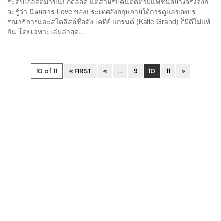
ระดับเอลิสต์มาขึ้นปกตลอด แต่สำหรับคนติดตามแฟชั่นอย่างจริงจังก็
จะรู้ว่า นิตยสาร Love ของประเทศอังกฤษภายใต้การดูแลของบร
รณาธิการและสไตลิสต์ชื่อดัง เคทีย์ แกรนด์ (Katie Grand) ก็มีดีไม่แพ้
กัน โดยเฉพาะเล่มล่าสุด...
10 of 11
« FIRST
«
...
9
10
11
»