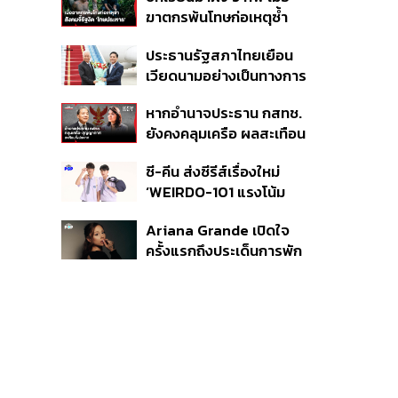
รับคลื่นลงทุนใหม่
Standards for Global
ฆาตกรพ้นโทษก่อเหตุซ้ำ
Sustainable Living ส่ง
สังคมจี้รัฐงัด ‘โทษประหาร’
มอบบ้านคุณภาพ ลดผลก
ประธานรัฐสภาไทยเยือน
คืนความยุติธรรม
ระทบต่อสิ่งแวดล้อม พร้อม
เวียดนามอย่างเป็นทางการ
ปั้นนักออกแบบที่ใส่ใจโลก
ตามคำเชิญประธานสภา
หากอำนาจประธาน กสทช.
แห่งชาติ สานสัมพันธ์
ยังคงคลุมเครือ ผลสะเทือน
แน่นแฟ้น 50 ปี
ระดับประเทศที่ตามมาจะ
ซี-คีน ส่งซีรีส์เรื่องใหม่
หนักแค่ไหน
‘WEIRDO-101 แรงโน้ม
ถ่วงระหว่างเรา’ เริ่มตอน
Ariana Grande เปิดใจ
แรก 14 ส.ค. นี้
ครั้งแรกถึงประเด็นการพัก
งานเพื่อไปใช้ชีวิตส่วนตัว