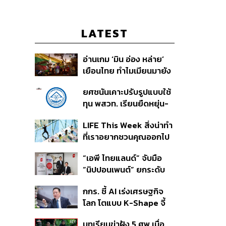
LATEST
อ่านเกม ‘มิน อ่อง หล่าย’
เยือนไทย ทำไมเมียนมายัง
เป็นตลาดที่ไทยทิ้งไม่ได้ ใน
ยศชนันเคาะปรับรูปแบบใช้
วันที่ค่าเงินตก ทุนสำรอง
ทุน พสวท. เรียนยืดหยุ่น-
ต่ำ
ลดเงื่อนไขผูกมัด ใช้ทุนเท่า
LIFE This Week สิ่งน่าทำ
เวลาเรียน-ดึงผลงานลด
ที่เราอยากชวนคุณออกไป
หย่อนเวลา ดันให้มีผลย้อน
ลองสัปดาห์นี้ 5-11
หลัง
“เอพี ไทยแลนด์” จับมือ
สิงหาคม 2569
“นิปปอนเพนต์” ยกระดับ
Green Partner รายแรก
กกร. ชี้ AI เร่งเศรษฐกิจ
ในไทยสู่มาตรฐานโลกด้วย
โลก โตแบบ K-Shape จี้
EPD International
ไทยเพิ่ม Local Content
พร้อมชูแนวคิด Global
บทเรียนฆ่าฝัง 5 ศพ เมื่อ