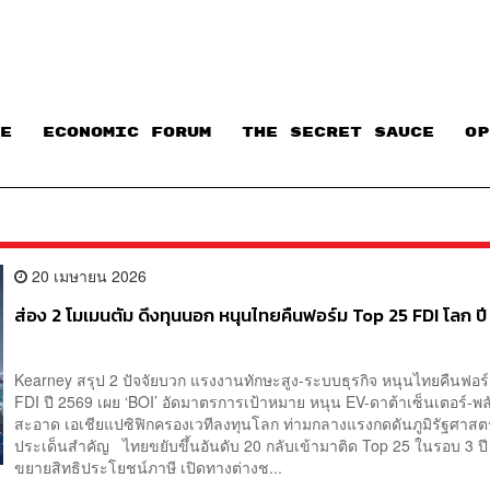
E
ECONOMIC FORUM
THE SECRET SAUCE​
OP
20 เมษายน 2026
ส่อง 2 โมเมนตัม ดึงทุนนอก หนุนไทยคืนฟอร์ม Top 25 FDI โลก ป
Kearney สรุป 2 ปัจจัยบวก แรงงานทักษะสูง-ระบบธุรกิจ หนุนไทยคืนฟอร
FDI ปี 2569 เผย ‘BOI’ อัดมาตรการเป้าหมาย หนุน EV-ดาต้าเซ็นเตอร์-พ
สะอาด เอเชียแปซิฟิกครองเวทีลงทุนโลก ท่ามกลางแรงกดดันภูมิรัฐศาส
ประเด็นสำคัญ ไทยขยับขึ้นอันดับ 20 กลับเข้ามาติด Top 25 ในรอบ 3 ปี 
ขยายสิทธิประโยชน์ภาษี เปิดทางต่างช...