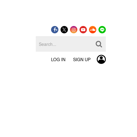
LOG IN
SIGN UP