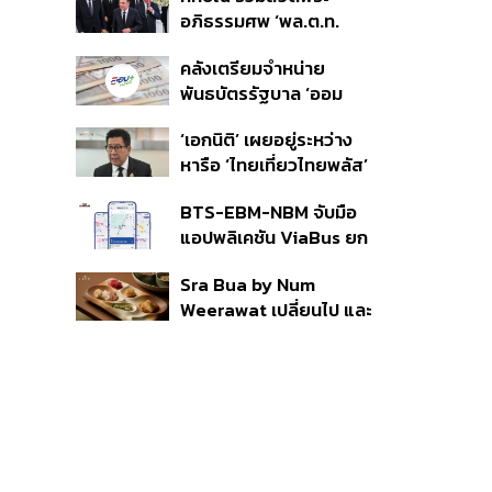
ราย รอ ป.ป.ช. ขีดเส้นแล้ว
อภิธรรมศพ ‘พล.ต.ท.
เสร็จ 31 ส.ค.
ผ่อน’ บิดา ‘พักตร์พิไล ทวี
คลังเตรียมจำหน่าย
สิน’ สิริอายุ 103 ปี แกนนำ
พันธบัตรรัฐบาล ‘ออม
เพื่อไทย-บุคคลหลาก
พลัส’ รอบถัดไป เร็วสุด 4
วงการร่วมอาลัย
‘เอกนิติ’ เผยอยู่ระหว่าง
ก.ย.นี้ อาจเพิ่มสัดส่วนการ
หารือ ‘ไทยเที่ยวไทยพลัส’
ขายแบบ Small Lot First
มีสิทธิใช้งบจากเงินกู้ 4
มากขึ้น
BTS-EBM-NBM จับมือ
แสนล้าน มั่นใจงบต่อ ‘ไทย
แอปพลิเคชัน ViaBus ยก
ช่วยไทย พลัส’ เฟส 2 มี
ระดับการติดตามตำแหน่ง
เพียงพอ
Sra Bua by Num
รถไฟฟ้า 3 สายแบบเรียล
Weerawat เปลี่ยนไป และ
ไทม์
นี่คือเหตุผลที่เราควรกลับ
ไปอีกครั้ง