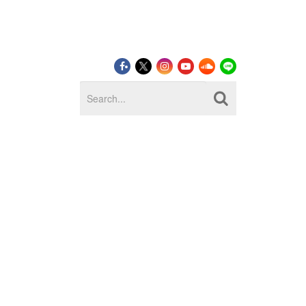
LOG IN
SIGN UP