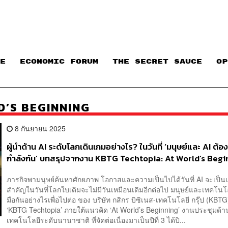
E
ECONOMIC FORUM
THE SECRET SAUCE​
OP
D’S BEGINNING
8 กันยายน 2025
ผู้นำด้าน AI ระดับโลกเดินเกมอย่างไร? ในวันที่ ‘มนุษย์และ AI ต้อ
กำลังกัน’ บทสรุปจากงาน KBTG Techtopia: At World’s Beg
[Advertorial]
ภารกิจพามนุษย์ค้นหาศักยภาพ โอกาสและความเป็นไปได้วันที่ AI จะเป็นเค
สำคัญในวันที่โลกใบเดิมจะไม่มีวันเหมือนเดิมอีกต่อไป มนุษย์และเทคโนโ
มือกันอย่างไรเพื่อไปต่อ ของ บริษัท กสิกร บิซิเนส-เทคโนโลยี กรุ๊ป (KBT
‘KBTG Techtopia’ ภายใต้แนวคิด ‘At World’s Beginning’ งานประชุมด้า
เทคโนโลยีระดับนานาชาติ ที่จัดต่อเนื่องมาเป็นปีที่ 3 ได้ปิ...