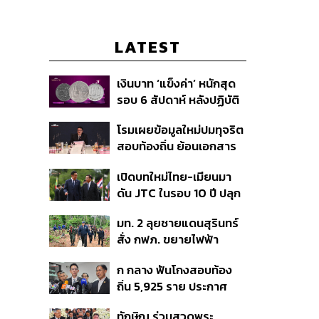
LATEST
เงินบาท ‘แข็งค่า’ หนักสุด
รอบ 6 สัปดาห์ หลังปฏิบัติ
การแทรกแซงเยนของ
โรมเผยข้อมูลใหม่ปมทุจริต
สหรัฐฯ-ญี่ปุ่น Standard
สอบท้องถิ่น ย้อนเอกสาร
Chartered เปิดเป้าสิ้นปีนี้
ประชุมปี 2567 พบชื่อ
จ่อแข็งต่อแตะ 32.50 บาท
เปิดบทใหม่ไทย-เมียนมา
อนุทิน จ่อสอบต่อเอี่ยว
ต่อดอลลาร์
ดัน JTC ในรอบ 10 ปี ปลุก
ตัดตอน ม.บูรพา หรือไม่
‘เส้นเลือดใหญ่’ ค้า
มท. 2 ลุยชายแดนสุรินทร์
ชายแดน ท่าเรือน้ำลึก
สั่ง กฟภ. ขยายไฟฟ้า
ทวาย
‘ปราสาทตาควาย–เนิน
ก กลาง ฟันโกงสอบท้อง
350’ เสริมความมั่นคง
ถิ่น 5,925 ราย ประกาศ
ชายแดน
บัญชีใหม่ 7 ส.ค. ส่วน 97
ทักษิณ ร่วมสวดพระ