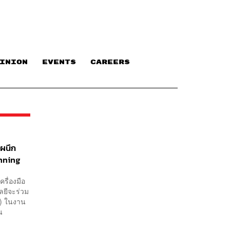
INION
EVENTS
CAREERS
งผนึก
inning
รื่องมือ
ลยีจะร่วม
G) ในงาน
น