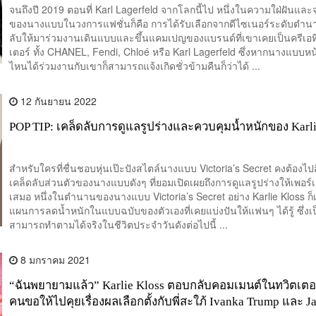
จนถึงปี 2019 ตอนที่ Karl Lagerfeld จากโลกนี้ไป หนึ่งในความใฝ่ฝันและจ
ของนางแบบในวงการแฟชั่นก็คือ การได้รับเลือกจากดีไซเนอร์ระดับตำนาน
ลับให้มาร่วมงานเดินแบบและขึ้นแคมเปญของแบรนด์ที่เขาเคยเป็นครีเอ
เตอร์ ทั้ง CHANEL, Fendi, Chloé หรือ Karl Lagerfeld ซึ่งหากนางแบบห
ไหนได้ร่วมงานกับเขาก็สามารถแจ้งเกิดชั่วข้ามคืนก็ว่าได้ ...
12 กันยายน 2022
POP TIP: เคล็ดลับการดูแลรูปร่างและควบคุมน้ำหนักของ Karli
สำหรับใครที่ชื่นชอบหุ่นเป๊ะปังสไตล์นางแบบ Victoria’s Secret คงต้องไ
เคล็ดลับส่วนตัวของนางแบบดังๆ ที่ยอมเปิดเผยถึงการดูแลรูปร่างให้เพอร์เฟ
เสมอ หนึ่งในตำนานของนางแบบ Victoria’s Secret อย่าง Karlie Kloss ก็
แผนการลดน้ำหนักในแบบฉบับของตัวเองที่เคยแบ่งปันให้แฟนๆ ได้รู้ ซึ่งเป็น
สามารถทำตามได้จริงในชีวิตประจำวันดังต่อไปนี้ ...
8 มกราคม 2021
“ฉันพยายามแล้ว” Karlie Kloss ตอบกลับคอมเมนต์ในทวิตเตอร์
คนขอให้ไปคุยเรื่องผลเลือกตั้งกับพี่สะใภ้ Ivanka Trump และ J