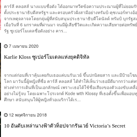
Kushner
คาร์ลี คลอสส์ นางแบบชื่อดัง ได้ออกมาทวีตข้อความประณามผู้ที่ไม่ยอมร
ตั้งประธานาธิบดีสหรัฐฯ และครอบครัวฝั่งสามีอย่างทรัมป์-คุชเนอร์ทางอ
จากเหตุจลาจลโดยกลุ่มผู้ที่สนับสนุนประธานาธิบดีโดนัลด์ ทรัมป์ บุกรัฐ
เมื่อวันที่ 6 มกราคมที่ผ่านมา จนมีผู้เสียชีวิตและเกิดความเสียหายต่อทรัพ
รัฐ ซูเปอร์โมเดลชื่อดังอย่าง คาร...
7 เมษายน 2020
Karlie Kloss ซูเปอร์โมเดลแห่งยุคดิจิทัล
จากแต่ก่อนที่เราคุ้นเคยกับเธอแค่บนรันเวย์ ขึ้นปกนิตยสาร และมีป้ายโฆ
โลก มาวันนี้ผู้หญิงที่ชื่อ คาร์ลี คลอสส์ ได้ทำให้เห็นว่าเธอมีดีมากกว่าแค
ท่วงท่าการเดินที่เป็นเอกลักษณ์ เพราะเธอได้ใช้ชื่อเสียงของตัวเองขับเคลื
อย่างไม่รู้จบ โดยเฉพาะโปรเจกต์ Kode with Klossy ที่เธอตั้งขึ้นเพื่อมอบ
ศึกษา สนับสนุนให้ผู้หญิงทั่วอเมริกาได้เร...
12 พฤศจิกายน 2018
10 อันดับเหล่านางฟ้าตัวท็อปจากรันเวย์ Victoria’s Secret