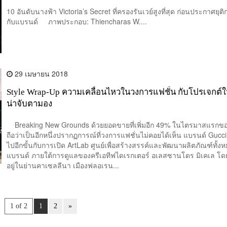
10 อันดับนางฟ้า Victoria’s Secret ที่ครองรันเวย์สูงที่สุด ก่อนประกาศยุติ
กับแบรนด์ ภาพประกอบ: Thiencharas W....
29 เมษายน 2018
Style Wrap-Up ความเคลื่อนไหวในวงการแฟชั่น กับโปรเจกต์ใหม
น่าจับตามอง
Breaking New Grounds ด้วยยอดขายที่เพิ่มอีก 49% ในไตรมาสแรกของป
ถือว่าเป็นอีกหนึ่งปรากฏการณ์ที่วงการแฟชั่นไม่คอยได้เห็น แบรนด์ Gucci 
ไปอีกขั้นกับการเปิด ArtLab ศูนย์เพื่อสร้างสรรค์และพัฒนาผลิตภัณฑ์ทั้
แบรนด์ ภายใต้การดูแลของครีเอทีฟไดเรกเตอร์ อเลสซานโดร มิเคเล โดยศูน
อยู่ในย่านคาเซลลีนา เมืองฟลอเรน...
1 of 2
1
2
»