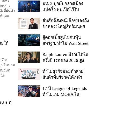
มท. 2 บุกผับกลางเมือง
พลัส’ เฟส 2 รอประเมิน
องหลาย
แปดริ้ว พบเปิดไร้ใบ
งที่ผันตัว
ความเหมาะสม
มพ์และ
อนุญาต-เด็กต่ำกว่า 20 ปี
สีหศักดิ์ส่งหนังสือชี้แจงถึง
ใช้บริการ ฉี่ม่วง 32 ราย
ข้าหลวงใหญ่สิทธิมนุษย
จ่อปิด 5 ปี
ชน กรณีรายงาน UN
สู้ดอกเบี้ยสูงไปกับหุ้น
‘คลาดเคลื่อน-ไม่เป็น
ายใต้
สหรัฐฯ: ทำไม Wall Street
ธรรม’
ยังน่าลงทุนกว่าที่คิด?
Ralph Lauren มีรายได้ใน
าจักร
ครึ่งปีแรกของ 2026 สูง
oup ในนาม
ขึ้นถึง 14%
งบริษัท
ทำไมธุรกิจยอมทำลาย
นั้น
สินค้าที่บริจาคได้? คำ
ตอบอาจไม่ได้อยู่ที่
17 ปี League of Legends
จริยธรรมแต่อยู่ที่ระบบ
ทำไมเกม MOBA ใน
ภาษี
ตำนานถึงไม่หายไปตาม
แบบที่
กาลเวลา?