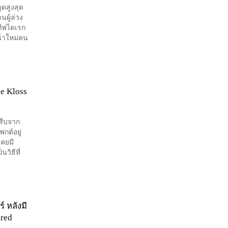
ุดสูงสุด
ผู้ล่วง
ทีฟไดเรก
น้าใหม่คน
e Kloss
ปสืบจาก
กต์อยู่
เคยมี
วิธีที่
 หลังมี
ared