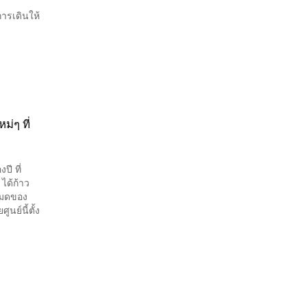
การเดินให้
่ๆ ที่
ี ที่
ได้ก้าว
งหมดของ
ย์นี้ตั้ง