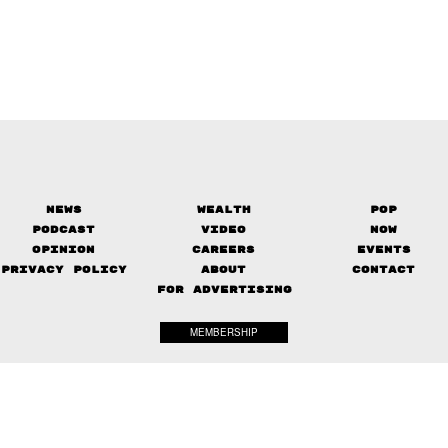
News
Wealth
Pop
Podcast
Video
Now
Opinion
Careers
Events
Privacy Policy
About
Contact
FOR ADVERTISING
MEMBERSHIP
© 2017-
2026
The Standard. All rights reserved.