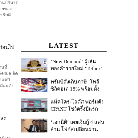
ำงานบริหาร
ชายของ
าธิบดี
LATEST
ก่อนไป
‘New Demand’ ผู้เล่น
นที่
ทองคำรายใหม่ ‘Tether’
venue ติด
งแต่ปี
ทรัมป์สั่งเก็บภาษี ‘โพลี
มีคนดัง
ซิลิคอน’ 15% พร้อมตั้ง
ราคาขั้นต่ำ ตัดกำลังจีน
แม็คโคร-โลตัส ฟอร์มดี!
CPAXT โชว์ครึ่งปีแรก
รายได้ทะลุ 2.6 แสนล้าน
และ
‘เอกนิติ’ เผยเงินกู้ 4 แสน
เร่งปรับโฉมสาขาใหม่ดัน
ล้าน โฟกัสเปลี่ยนผ่าน
พื้นที่เช่าโต
พลังงาน ลุ้น ‘ไทยช่วยไทย
ที่เคย