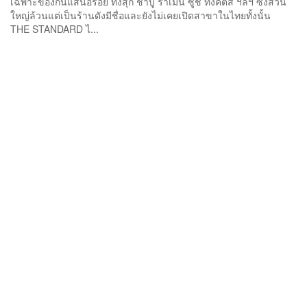
เฉพาะของกินแสนอร่อย ทั้งสุกี้ ชาบู ราเมน ซูชิ ทงคัตสึ ฯลฯ ซึ่งส่วน
ใหญ่ล้วนแต่เป็นร้านดังมีชื่อและยังไม่เคยเปิดสาขาในไทยทั้งนั้น
THE STANDARD ไ...