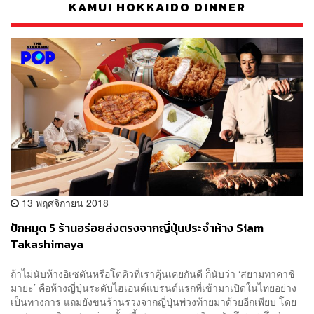
KAMUI HOKKAIDO DINNER
13 พฤศจิกายน 2018
ปักหมุด 5 ร้านอร่อยส่งตรงจากญี่ปุ่นประจำห้าง Siam
Takashimaya
ถ้าไม่นับห้างอิเซตันหรือโตคิวที่เราคุ้นเคยกันดี ก็นับว่า ‘สยามทาคาชิ
มายะ’ คือห้างญี่ปุ่นระดับไฮเอนด์แบรนด์แรกที่เข้ามาเปิดในไทยอย่าง
เป็นทางการ แถมยังขนร้านรวงจากญี่ปุ่นพ่วงท้ายมาด้วยอีกเพียบ โดย