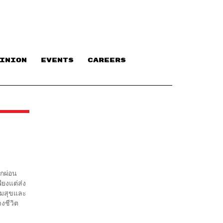
INION
EVENTS
CAREERS
ักผ่อน
ียงแต่ส่ง
ามสุขและ
งชีวิต