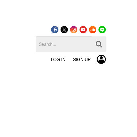
LOG IN
SIGN UP