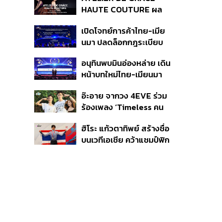
40 ราย ไม่เกี่ยวคดีมาดาม
HAUTE COUTURE ผล
เก่ง
งาน “ผ้าไหมมัดหมี่” จาก 7
เปิดโจทย์การค้าไทย-เมีย
ดีไซเนอร์ระดับตำนานของ
นมา ปลดล็อกกฎระเบียบ
ประเทศไทย
เงินข้ามแดน และความเชื่อ
อนุทินพบมินอ่องหล่าย เดิน
มั่นนักลงทุน ทำอย่างไร?
หน้าบทใหม่ไทย-เมียนมา
เร่งความร่วมมือเศรษฐกิจ
อ๊ะอาย จากวง 4EVE ร่วม
การค้า-การลงทุน
ร้องเพลง ‘Timeless คน
เดียวที่รักเสมอ’ ประกอบ
ฮิโระ แก้วตาทิพย์ สร้างชื่อ
ภาพยนตร์ Her in Frame
บนเวทีเอเชีย คว้าแชมป์ฟิก
เกอร์สเกตติ้ง Asian
Open