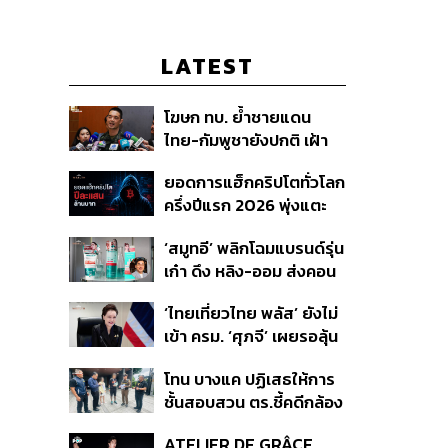
LATEST
โฆษก ทบ. ย้ำชายแดน
ไทย-กัมพูชายังปกติ เฝ้า
ระวัง 24 ชั่วโมง มั่นใจไทย
ยอดการแฮ็กคริปโตทั่วโลก
ไม่เสียเปรียบเวทีโลก หลัง
ครึ่งปีแรก 2026 พุ่งแตะ
กัมพูชายื่น UN รับรอง
4.4 หมื่นล้านบาท
MOU43
‘สมูทอี’ พลิกโฉมแบรนด์รุ่น
เก๋า ดึง หลิง-ออม ส่งคอน
เทนต์ซีรีส์แนวตั้ง สู้ตลาด
‘ไทยเที่ยวไทย พลัส’ ยังไม่
สกินแคร์ชะลอตัว
เข้า ครม. ‘ศุภจี’ เผยรอลุ้น
งบ ชี้มาตรการต้องไม่
โทน บางแค ปฏิเสธให้การ
กระจุกตัว
ชั้นสอบสวน ตร.ชี้คดีกล้อง
ส่องพระมีผู้เสียหายทะลุ
ATELIER DE GRÂCE