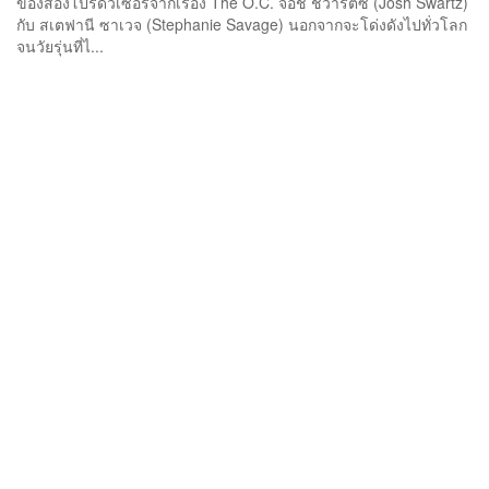
ของสองโปรดิวเซอร์จากเรื่อง The O.C. จอช ชวาร์ตซ์ (Josh Swartz)
กับ สเตฟานี ซาเวจ (Stephanie Savage) นอกจากจะโด่งดังไปทั่วโลก
จนวัยรุ่นที่ไ...