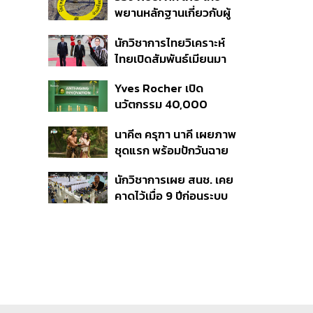
พยานหลักฐานเกี่ยวกับผู้
คุณสมบัติหรือไม่
ก่อเหตุยิงในโรงเรียนไป
นักวิชาการไทยวิเคราะห์
ตรวจสอบทั้งหมดแล้ว
ไทยเปิดสัมพันธ์เมียนมา
แนะขีดเส้นให้ชัดเป็นมิตร
Yves Rocher เปิด
ได้ถึงจุดไหน
นวัตกรรม 40,000
Micro-Pearls ในเซรั่ม
นาคี๓ ครุฑา นาคี เผยภาพ
ใหม่
ชุดแรก พร้อมปักวันฉาย
22 ต.ค. นี้
นักวิชาการเผย สนช. เคย
คาดไว้เมื่อ 9 ปีก่อนระบบ
เลือก สว. มีช่องโหว่ให้
นักการเมืองส่งกลุ่มจัดตั้ง
เข้าแทรกแซง 5 พันล้านยึด
ประเทศได้