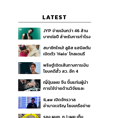
LATEST
JYP จ่ายเงินกว่า 46 ล้าน
บาทต่อปี สำหรับการทำโรง
อาหารออร์แกนิกในบริษัท
สมาชิกใหม่! ลูอิส แฮมิลตัน
เปิดตัว ‘Halo’ โกลเดนรี
ทรีฟเวอร์ตัวใหม่
พริษฐ์เปิดเส้นทางการเงิน
โยงคดีฮั้ว สว. อีก 4
จังหวัด พบ ส.อบจ.
ญี่ปุ่นเผย จีน ขึ้นแท่นผู้นำ
อำนาจเจริญโอนเงินให้เจ้า
การใช้จ่ายด้านวิจัยและ
หน้าที่ กกต. ฝ่ายสืบสวน
พัฒนาโลก กวาดสัดส่วน
iLaw เปิดจักรวาล
งานวิจัยถูกอ้างอิงสูงสุด
อำนาจเจริญ โยงเครือข่าย
แซงสหรัฐฯ
ผู้สมัคร สว. พร้อมตั้งข้อ
รอง ผบช. ภ.1 เผย เก็บ
สังเกตลงสมัครตรง