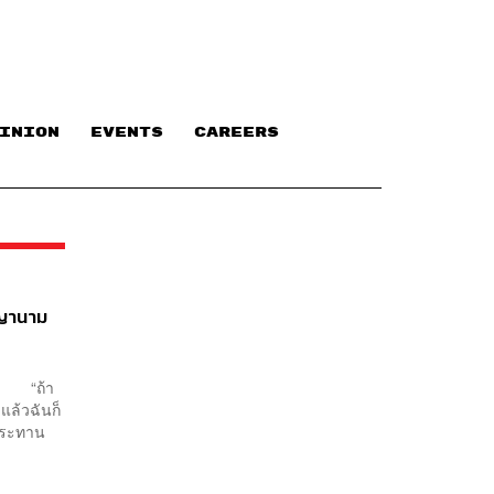
INION
EVENTS
CAREERS
มญานาม
นส์ “ถ้า
ดแล้วฉันก็
ะประทาน