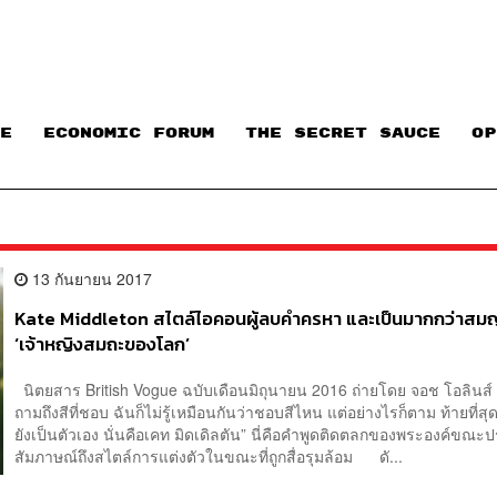
E
ECONOMIC FORUM
THE SECRET SAUCE​
OP
13 กันยายน 2017
Kate Middleton สไตล์ไอคอนผู้ลบคำครหา และเป็นมากกว่าส
‘เจ้าหญิงสมถะของโลก’
นิตยสาร British Vogue ฉบับเดือนมิถุนายน 2016 ถ่ายโดย จอช โอลิ
ถามถึงสีที่ชอบ ฉันก็ไม่รู้เหมือนกันว่าชอบสีไหน แต่อย่างไรก็ตาม ท้ายที่สุ
ยังเป็นตัวเอง นั่นคือเคท มิดเดิลตัน” นี่คือคำพูดติดตลกของพระองค์ขณ
สัมภาษณ์ถึงสไตล์การแต่งตัวในขณะที่ถูกสื่อรุมล้อม ดั...