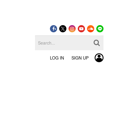
LOG IN
SIGN UP