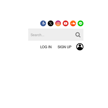
LOG IN
SIGN UP