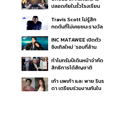
ก่อเหตุ เจ้าของร่วมรับผิด
ปลอดภัยในรั้วโรงเรียน
90 วัน ส่งนักสุขภาพจิต
Travis Scott ไม่รู้สึก
ดูแล-คุมเข้มคัดกรองสิ่ง
กดดันที่ไม่เคยชนะรางวัล
ผิดกฎหมาย
แกรมมี่ แม้มีชื่อเข้าชิงมา
INC MATAWEE เปิดตัว
แล้ว 10 ครั้ง
ซิงเกิลใหม่ ‘รอบที่ล้าน
(Loop)’ ที่ได้ เน PERSES
ทำไมทรัมป์เดินหน้าจำกัด
มาแสดงในมิวสิกวิดีโอ
สิทธิการได้สัญชาติ
อเมริกันโดยกำเนิดอีกครั้ง
เก้า นพเก้า และ พาย รินร
แม้ศาลสูงสุดเคยตัดสิน
ดา เตรียมร่วมงานกันใน
คัดค้าน
‘รสกาล Enchanted
Taste In Time’