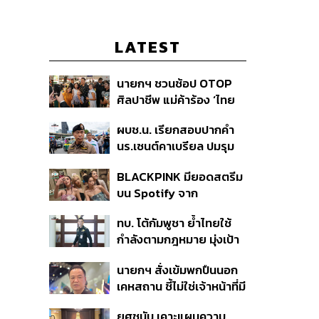
LATEST
นายกฯ ชวนช้อป OTOP
ศิลปาชีพ แม่ค้าร้อง ‘ไทย
ช่วยไทย พลัส’ สุดยอด
ผบช.น. เรียกสอบปากคำ
ถามมีต่อไหม นายกฯ ตอบ
นร.เซนต์คาเบรียล ปมรุม
‘เดี๋ยวจะพยายาม’
ทำร้ายเพื่อน-ใช้ปืนขู่ สั่ง
BLACKPINK มียอดสตรีม
ดำเนินคดีแล้ว
บน Spotify จาก
ประเทศไทยสูงถึง 536 ล้าน
ทบ. โต้กัมพูชา ย้ำไทยใช้
ครั้ง ตลอด 10 ปีที่ผ่านมา
กำลังตามกฎหมาย มุ่งเป้า
หมายทางทหาร ชี้ความเสีย
นายกฯ สั่งเข้มพกปืนนอก
หายไทยไม่อาจลบด้วย
เคหสถาน ชี้ไม่ใช่เจ้าหน้าที่มี
ข้อมูลบิดเบือน
โทษอุกฉกรรจ์ ปืนถูกขโมย
ยศชนัน เคาะแผนความ