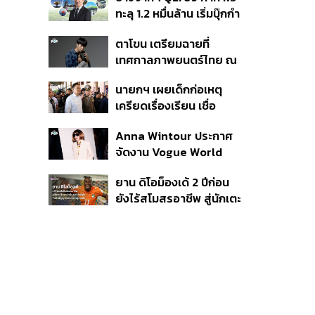
เนื่อง ประเมินปล่อยตัว
ทะลุ 1.2 หมื่นล้าน เริ่มบุ๊กกำ
ไร ‘SAF’ เชิงพาณิชย์ครั้ง
ตาโขน เตรียมฉายที่
แรก หนุนรายได้ครึ่งปีทะลุ
เทศกาลภาพยนตร์ไทย ณ
3.2 แสนล้าน
ประเทศบราซิล
นายกฯ เผยเด็กก่อเหตุ
เครียดเรื่องเรียน เชื่อ
เตรียมการเป็นขั้นตอน ชี้มี
Anna Wintour ประกาศ
กระสุนอีกกว่า 30 นัด หาก
จัดงาน Vogue World
ไม่จบชีวิตตัวเองอาจสูญ
2027 ที่ซานฟรานซิสโก
เสียเพิ่ม
ยาน ดิโอม็องเด้ 2 ปีก่อน
ยังไร้สโมสรอาชีพ สู่นักเตะ
ค่าตัว 125 ล้านยูโร กับคำ
สัญญาถึงน้องสาวผู้ล่วง
ลับ