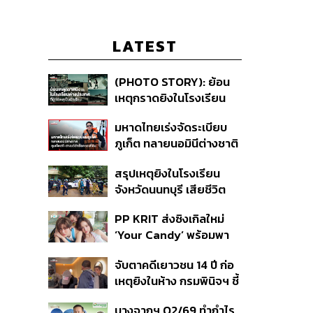
LATEST
(PHOTO STORY): ย้อน
เหตุกราดยิงในโรงเรียน
ต่างประเทศ ที่ผู้ก่อเหตุเป็น
มหาดไทยเร่งจัดระเบียบ
นักเรียน
ภูเก็ต ทลายนอมินีต่างชาติ
คุมเจ็ตสกี สางบริษัทฮุบ
สรุปเหตุยิงในโรงเรียน
ที่ดิน เคลียร์ใบอนุญาต
จังหวัดนนทบุรี เสียชีวิต
โรงแรมค้าง 7 ปี
รวม 8 ราย โฆษก ตร. เผย
PP KRIT ส่งซิงเกิลใหม่
ปมค้นประวัติคดีกราดยิงที่
‘Your Candy’ พร้อมพา
สหรัฐฯ
ต้าเหนิง และ ณิชา ร่วมมิว
จับตาคดีเยาวชน 14 ปี ก่อ
สิกวิดีโอ
เหตุยิงในห้าง กรมพินิจฯ ชี้
ประพฤติดี-รับการรักษาต่อ
บางจากฯ Q2/69 ทำกำไร