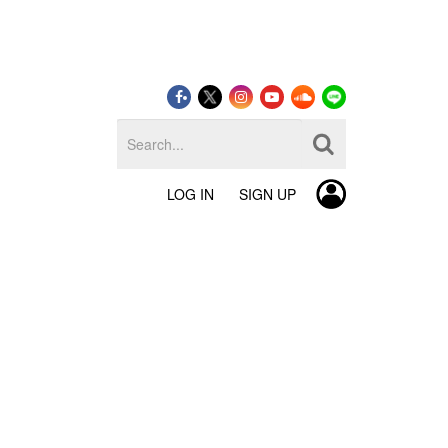
LOG IN
SIGN UP